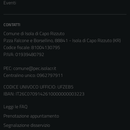
Eventi
sono
impostati da
una serie di
servizi esterni
CONTATTI
(si veda la
Comune di Isola di Capo Rizzuto
Cookie policy
P.zza Falcone e Borsellino, 88841 - Isola di Capo Rizzuto (KR)
estesa per i
Codice fiscale: 81004130795
dettagli) e
P.IVA: 01939480792
possono
essere
PEC:
comune@pec.isolacr.it
utilizzati
Centralino unico: 0962797911
anche per la
CODICE UNIVOCO UFFICIO: UFZEB5
profilazione.
IBAN: IT26C0709142610000000003223
La
disabilitazione
Leggi le FAQ
di questi
cookies può
Prenotazione appuntamento
peggiore la
Segnalazione disservizio
navigazione e