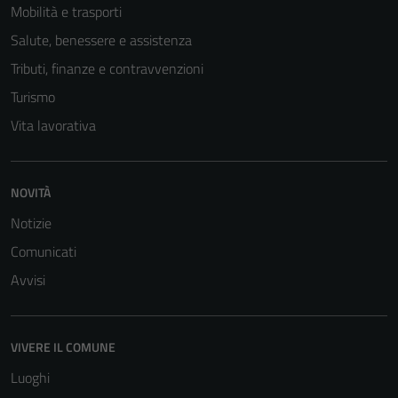
Mobilità e trasporti
Salute, benessere e assistenza
Tecnici
Questi cookie
Tributi, finanze e contravvenzioni
sono necessari
Turismo
per il
Vita lavorativa
funzionamento
del sito e non
possono
NOVITÀ
essere
disabilitati.
Notizie
Questi cookie
Comunicati
non raccolgono
Avvisi
informazioni
personali.
VIVERE IL COMUNE
Terze parti
Luoghi
Questi cookie