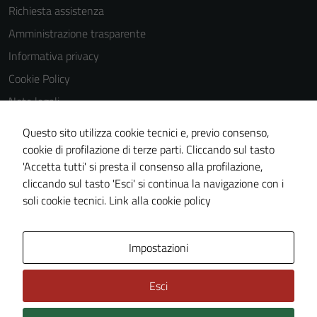
Richiesta assistenza
la fruizione
delle
Amministrazione trasparente
funzionalità
Informativa privacy
del sito.
Cookie Policy
Note legali
Experience
Obiettivi di accessibilità
Questo sito utilizza cookie tecnici e, previo consenso,
In order for
Dichiarazione di accessibilità
cookie di profilazione di terze parti. Cliccando sul tasto
our website
'Accetta tutti' si presta il consenso alla profilazione,
to perform
Piano di miglioramento del sito
cliccando sul tasto 'Esci' si continua la navigazione con i
as well as
Whistleblowing
soli cookie tecnici.
Link alla cookie policy
possible
during your
visit. If you
Area Privata
Media policy
Impostazioni
refuse
these
Esci
cookies,
some