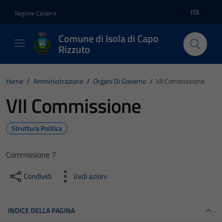
Vai ai contenuti
Vai al footer
ITA
Regione Calabria
Lingua atti
Comune di Isola di Capo
Rizzuto
Home
/
Amministrazione
/
Organi Di Governo
/
VII Commissione
VII Commissione
Struttura Politica
Commissione 7
Condividi
Vedi azioni
INDICE DELLA PAGINA