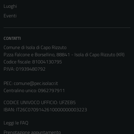
some
Luoghi
functionality
will
Eventi
disappear
from the
website.
CONTATTI
Comune di Isola di Capo Rizzuto
P.zza Falcone e Borsellino, 88841 - Isola di Capo Rizzuto (KR)
Marketing
Codice fiscale: 81004130795
By sharing
P.IVA: 01939480792
your
interests
PEC:
comune@pec.isolacr.it
and
Centralino unico: 0962797911
behavior as
you visit our
CODICE UNIVOCO UFFICIO: UFZEB5
site, you
IBAN: IT26C0709142610000000003223
increase the
Leggi le FAQ
chance of
seeing
Prenotazione appuntamento