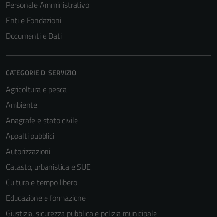
Personale Amministrativo
Questi cookie
sono
Enti e Fondazioni
impostati da
Documenti e Dati
una serie di
servizi esterni
(si veda la
CATEGORIE DI SERVIZIO
Cookie policy
estesa per i
Agricoltura e pesca
dettagli) e
Ambiente
possono
Anagrafe e stato civile
essere
utilizzati
Appalti pubblici
anche per la
Autorizzazioni
profilazione.
Catasto, urbanistica e SUE
La
disabilitazione
Cultura e tempo libero
di questi
Educazione e formazione
cookies può
Giustizia, sicurezza pubblica e polizia municipale
peggiore la