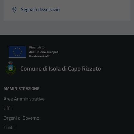
Segnala disservizio
Tecnici
Questi cookie
sono necessari
per il
funzionamento
del sito e non
possono
Comune di Isola di Capo Rizzuto
essere
disabilitati.
Questi cookie
AMMINISTRAZIONE
non raccolgono
Aree Amministrative
informazioni
personali.
Uffici
Organi di Governo
Politici
Terze parti