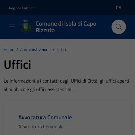
Vai ai contenuti
Vai al footer
ITA
Regione Calabria
Lingua atti
Comune di Isola di Capo
Rizzuto
Home
/
Amministrazione
/
Uffici
Uffici
Le informazioni e i contatti degli Uffici di Città, gli uffici aperti
al pubblico e gli uffici assistenziali.
Avvocatura Comunale
Avvocatura Comunale