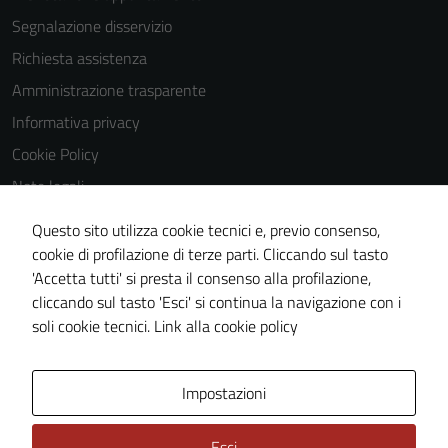
personalized
Segnalazione disservizio
content and
Richiesta assistenza
offers.
Amministrazione trasparente
Informativa privacy
Cookie Policy
Note legali
Obiettivi di accessibilità
Questo sito utilizza cookie tecnici e, previo consenso,
Dichiarazione di accessibilità
cookie di profilazione di terze parti. Cliccando sul tasto
'Accetta tutti' si presta il consenso alla profilazione,
Piano di miglioramento del sito
cliccando sul tasto 'Esci' si continua la navigazione con i
Whistleblowing
soli cookie tecnici.
Link alla cookie policy
Area Privata
Media policy
Impostazioni
Esci