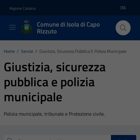
Vai ai contenuti
Vai al footer
ITA
Regione Calabria
Lingua atti
Comune di Isola di Capo
Rizzuto
Home
/
Servizi
/
Giustizia, Sicurezza Pubblica E Polizia Municipale
Giustizia, sicurezza
pubblica e polizia
municipale
Polizia municipale, tribunale e Protezione civile.
Esplora tutti i servizi