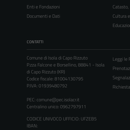
Enti e Fondazioni
Catasto,
Documenti e Dati
Cultura 
Educazio
CONTATTI
Comune di Isola di Capo Rizzuto
Leggi le
P.zza Falcone e Borsellino, 88841 - Isola
Prenota
di Capo Rizzuto (KR)
Segnalazi
Codice fiscale: 81004130795
P.IVA: 01939480792
Richiest
PEC:
comune@pec.isolacr.it
Centralino unico: 0962797911
CODICE UNIVOCO UFFICIO: UFZEB5
IBAN: