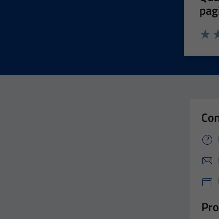
pag
Valut
Va
Con
Pro