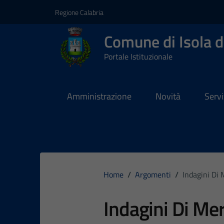
Vai ai contenuti
Vai al footer
Regione Calabria
Comune di Isola d
Portale Istituzionale
Amministrazione
Novità
Servi
Home
/
Argomenti
/
Indagini Di
Indagini Di Me