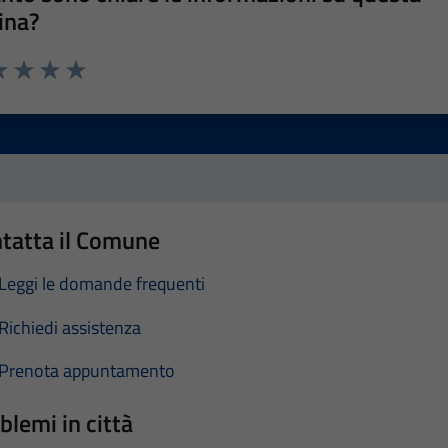
ina?
a 1 stelle su 5
luta 2 stelle su 5
Valuta 3 stelle su 5
Valuta 4 stelle su 5
Valuta 5 stelle su 5
tatta il Comune
Leggi le domande frequenti
Richiedi assistenza
Prenota appuntamento
blemi in città