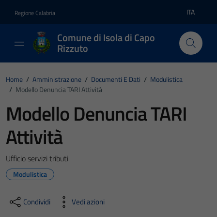
Vai ai contenuti
Vai al footer
ITA
Regione Calabria
Lingua atti
Comune di Isola di Capo
Rizzuto
Home
/
Amministrazione
/
Documenti E Dati
/
Modulistica
/
Modello Denuncia TARI Attività
Modello Denuncia TARI
Attività
Ufficio servizi tributi
Modulistica
Condividi
Vedi azioni