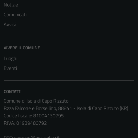
Notizie
Comunicati
Avvisi
VIVERE IL COMUNE
Luoghi
Eventi
CONTATTI
Comune di Isola di Capo Rizzuto
P.zza Falcone e Borsellino, 88841 - Isola di Capo Rizzuto (KR)
Codice fiscale: 81004130795
Tecnici
P.IVA: 01939480792
Questi cookie
sono necessari
PEC:
comune@pec.isolacr.it