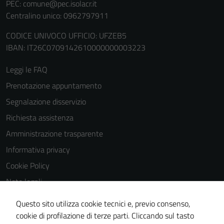
PEC:
comune@pec.isolacr.it
Centralino unico: 0962797911
CODICE UNIVOCO UFFICIO: UFZEB5
IBAN: IT26C0709142610000000003223
Leggi le FAQ
Prenotazione appuntamento
Segnalazione disservizio
Richiesta assistenza
Amministrazione trasparente
Informativa privacy
Cookie Policy
Note legali
Obiettivi di accessibilità
Questo sito utilizza cookie tecnici e, previo consenso,
Dichiarazione di accessibilità
cookie di profilazione di terze parti. Cliccando sul tasto