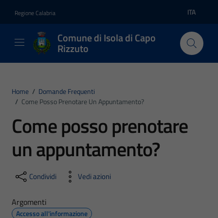
Vai ai contenuti
Vai al footer
ITA
Regione Calabria
Lingua atti
Comune di Isola di Capo
Rizzuto
Home
/
Domande Frequenti
/
Come Posso Prenotare Un Appuntamento?
Come posso prenotare
un appuntamento?
Condividi
Vedi azioni
Argomenti
Accesso all'informazione