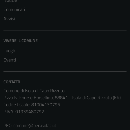
Notizie
Comunicati
Avvisi
VIVERE IL COMUNE
Luoghi
Eventi
CONTATTI
Comune di Isola di Capo Rizzuto
P.zza Falcone e Borsellino, 88841 - Isola di Capo Rizzuto (KR)
Codice fiscale: 81004130795
Tecnici
P.IVA: 01939480792
Questi cookie
sono necessari
PEC:
comune@pec.isolacr.it
per il