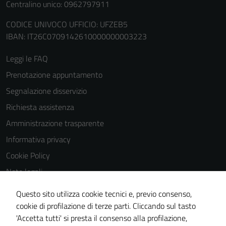
Centralino unico: 0962797911
funzionamento
del sito e non
CODICE UNIVOCO UFFICIO: UFZEB5
possono
IBAN: IT26C0709142610000000003223
essere
Leggi le FAQ
disabilitati.
Questi cookie
Prenotazione appuntamento
non raccolgono
Segnalazione disservizio
informazioni
Richiesta assistenza
personali.
Amministrazione trasparente
Informativa privacy
Terze parti
Cookie Policy
Questi cookie
sono
Note legali
impostati da
Obiettivi di accessibilità
una serie di
Questo sito utilizza cookie tecnici e, previo consenso,
Dichiarazione di accessibilità
servizi esterni
cookie di profilazione di terze parti. Cliccando sul tasto
(si veda la
'Accetta tutti' si presta il consenso alla profilazione,
Piano di miglioramento del sito