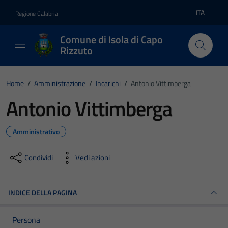
Vai ai contenuti
Vai al footer
ITA
Regione Calabria
Lingua atti
Comune di Isola di Capo
Rizzuto
Home
/
Amministrazione
/
Incarichi
/
Antonio Vittimberga
Antonio Vittimberga
Amministrativo
Condividi
Vedi azioni
INDICE DELLA PAGINA
Persona