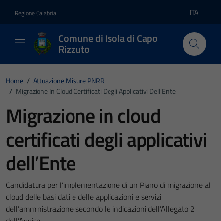
Vai ai contenuti
Vai al footer
ITA
Regione Calabria
Lingua atti
Comune di Isola di Capo
Rizzuto
Home
/
Attuazione Misure PNRR
/
Migrazione In Cloud Certificati Degli Applicativi Dell’Ente
Migrazione in cloud
certificati degli applicativi
dell’Ente
Candidatura per l’implementazione di un Piano di migrazione al
cloud delle basi dati e delle applicazioni e servizi
dell’amministrazione secondo le indicazioni dell’Allegato 2
dell’Avviso.