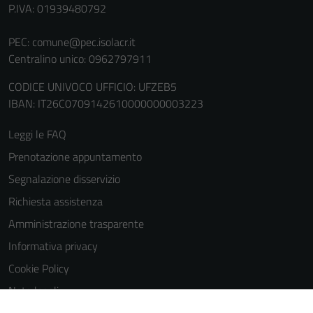
informazioni
P.IVA: 01939480792
personali.
PEC:
comune@pec.isolacr.it
Centralino unico: 0962797911
Terze parti
CODICE UNIVOCO UFFICIO: UFZEB5
Questi cookie
IBAN: IT26C0709142610000000003223
sono
impostati da
Leggi le FAQ
una serie di
servizi esterni
Prenotazione appuntamento
(si veda la
Segnalazione disservizio
Cookie policy
Richiesta assistenza
estesa per i
dettagli) e
Amministrazione trasparente
possono
Informativa privacy
essere
Cookie Policy
utilizzati
anche per la
Note legali
profilazione.
Obiettivi di accessibilità