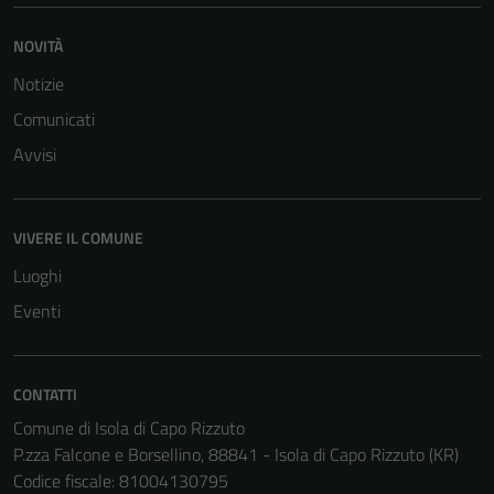
NOVITÀ
Notizie
Comunicati
Avvisi
Tecnici
Questi cookie
VIVERE IL COMUNE
sono necessari
Luoghi
per il
Eventi
funzionamento
del sito e non
possono
essere
CONTATTI
disabilitati.
Comune di Isola di Capo Rizzuto
Questi cookie
P.zza Falcone e Borsellino, 88841 - Isola di Capo Rizzuto (KR)
non raccolgono
Codice fiscale: 81004130795