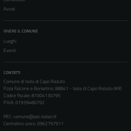
Avvisi
VIVERE IL COMUNE
Tecnici
Luoghi
Questi cookie
Eventi
sono necessari
per il
funzionamento
CONTATTI
del sito e non
possono
Comune di Isola di Capo Rizzuto
essere
P.zza Falcone e Borsellino, 88841 - Isola di Capo Rizzuto (KR)
disabilitati.
Codice fiscale: 81004130795
Questi cookie
P.IVA: 01939480792
non raccolgono
informazioni
PEC:
comune@pec.isolacr.it
personali.
Centralino unico: 0962797911