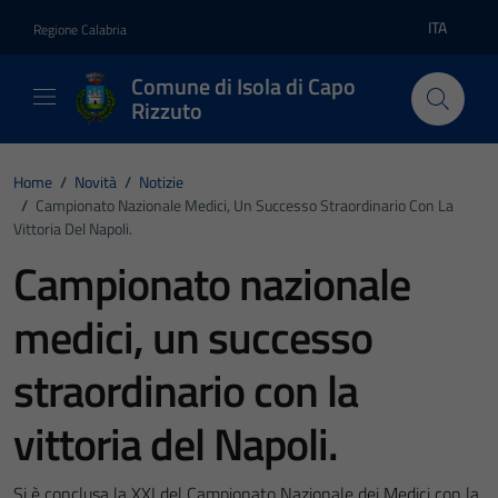
Vai ai contenuti
Vai al footer
ITA
Regione Calabria
Lingua atti
Comune di Isola di Capo
Rizzuto
Home
/
Novità
/
Notizie
/
Campionato Nazionale Medici, Un Successo Straordinario Con La
Vittoria Del Napoli.
Campionato nazionale
medici, un successo
straordinario con la
vittoria del Napoli.
Si è conclusa la XXI del Campionato Nazionale dei Medici con la