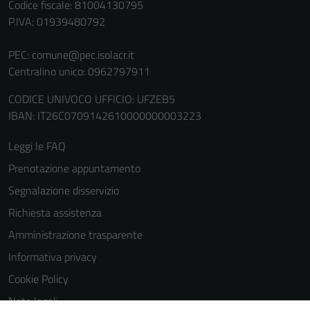
Codice fiscale: 81004130795
sono necessari
P.IVA: 01939480792
per il
funzionamento
PEC:
comune@pec.isolacr.it
del sito e non
Centralino unico: 0962797911
possono
essere
CODICE UNIVOCO UFFICIO: UFZEB5
disabilitati.
IBAN: IT26C0709142610000000003223
Questi cookie
Leggi le FAQ
non raccolgono
informazioni
Prenotazione appuntamento
personali.
Segnalazione disservizio
Richiesta assistenza
Terze parti
Amministrazione trasparente
Questi cookie
Informativa privacy
sono
Cookie Policy
impostati da
una serie di
Note legali