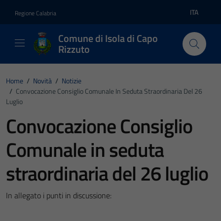
Vai ai contenuti
Vai al footer
ITA
Regione Calabria
Lingua atti
Comune di Isola di Capo
Rizzuto
Home
/
Novità
/
Notizie
/
Convocazione Consiglio Comunale In Seduta Straordinaria Del 26
Luglio
Convocazione Consiglio
Comunale in seduta
straordinaria del 26 luglio
In allegato i punti in discussione: