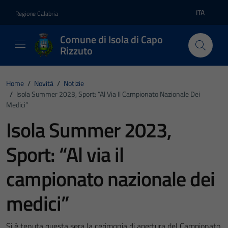
Vai ai contenuti
Vai al footer
ITA
Regione Calabria
Lingua atti
Comune di Isola di Capo
Rizzuto
Home
/
Novità
/
Notizie
/
Isola Summer 2023, Sport: “Al Via Il Campionato Nazionale Dei
Medici”
Isola Summer 2023,
Sport: “Al via il
campionato nazionale dei
medici”
Si è tenuta questa sera la cerimonia di apertura del Campionato