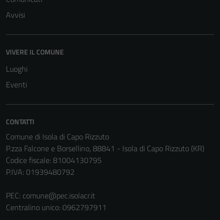
Avvisi
VIVERE IL COMUNE
Tecnici
Luoghi
Questi cookie
Eventi
sono necessari
per il
funzionamento
CONTATTI
del sito e non
possono
Comune di Isola di Capo Rizzuto
essere
P.zza Falcone e Borsellino, 88841 - Isola di Capo Rizzuto (KR)
disabilitati.
Codice fiscale: 81004130795
Questi cookie
P.IVA: 01939480792
non raccolgono
informazioni
PEC:
comune@pec.isolacr.it
personali.
Centralino unico: 0962797911