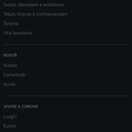
Salute, benessere e assistenza
Tributi, finanze e contravvenzioni
Turismo
Vita lavorativa
NOVITÀ
Notizie
Comunicati
Tecnici
Questi cookie
Avvisi
sono necessari
per il
funzionamento
VIVERE IL COMUNE
del sito e non
Luoghi
possono
Eventi
essere