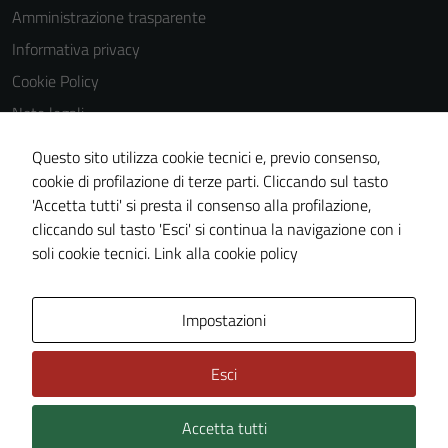
utilizzati
Amministrazione trasparente
anche per la
Informativa privacy
profilazione.
Cookie Policy
La
disabilitazione
Note legali
di questi
Obiettivi di accessibilità
Questo sito utilizza cookie tecnici e, previo consenso,
cookies può
Dichiarazione di accessibilità
cookie di profilazione di terze parti. Cliccando sul tasto
peggiore la
'Accetta tutti' si presta il consenso alla profilazione,
navigazione e
Piano di miglioramento del sito
cliccando sul tasto 'Esci' si continua la navigazione con i
la fruizione
Whistleblowing
soli cookie tecnici.
Link alla cookie policy
delle
funzionalità
del sito.
Area Privata
Media policy
Impostazioni
Experience
Esci
In order for
our website
Accetta tutti
Credits: ©
Technical Design s.r.l.
to perform