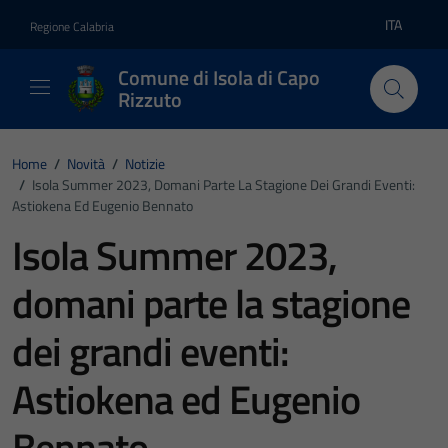
Vai ai contenuti
Vai al footer
ITA
Regione Calabria
Lingua atti
Comune di Isola di Capo
Rizzuto
Home
/
Novità
/
Notizie
/
Isola Summer 2023, Domani Parte La Stagione Dei Grandi Eventi:
Astiokena Ed Eugenio Bennato
Isola Summer 2023,
domani parte la stagione
dei grandi eventi:
Astiokena ed Eugenio
Bennato