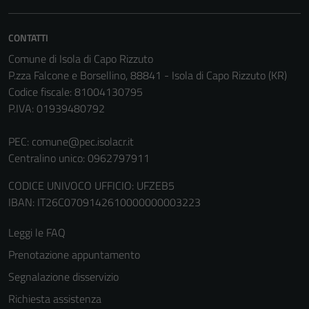
disabilitati.
Questi cookie
non raccolgono
CONTATTI
informazioni
Comune di Isola di Capo Rizzuto
personali.
P.zza Falcone e Borsellino, 88841 - Isola di Capo Rizzuto (KR)
Codice fiscale: 81004130795
P.IVA: 01939480792
Terze parti
Questi cookie
PEC:
comune@pec.isolacr.it
sono
Centralino unico: 0962797911
impostati da
CODICE UNIVOCO UFFICIO: UFZEB5
una serie di
IBAN: IT26C0709142610000000003223
servizi esterni
(si veda la
Leggi le FAQ
Cookie policy
estesa per i
Prenotazione appuntamento
dettagli) e
Segnalazione disservizio
possono
Richiesta assistenza
essere