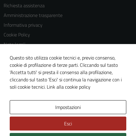
sono
Richiesta assistenza
impostati da
Amministrazione trasparente
una serie di
Informativa privacy
servizi esterni
(si veda la
Cookie Policy
Cookie policy
Note legali
estesa per i
Obiettivi di accessibilità
dettagli) e
Questo sito utilizza cookie tecnici e, previo consenso,
possono
Dichiarazione di accessibilità
cookie di profilazione di terze parti. Cliccando sul tasto
essere
'Accetta tutti' si presta il consenso alla profilazione,
Piano di miglioramento del sito
utilizzati
cliccando sul tasto 'Esci' si continua la navigazione con i
Whistleblowing
anche per la
soli cookie tecnici.
Link alla cookie policy
profilazione.
La
disabilitazione
Area Privata
Media policy
Impostazioni
di questi
cookies può
Esci
peggiore la
navigazione e