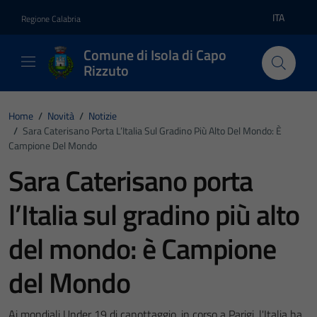
Vai ai contenuti
Vai al footer
ITA
Regione Calabria
Lingua atti
Comune di Isola di Capo
Rizzuto
Home
/
Novità
/
Notizie
/
Sara Caterisano Porta L’Italia Sul Gradino Più Alto Del Mondo: È
Campione Del Mondo
Sara Caterisano porta
l’Italia sul gradino più alto
del mondo: è Campione
del Mondo
Ai mondiali Under 19 di canottaggio, in corso a Parigi, l'Italia ha