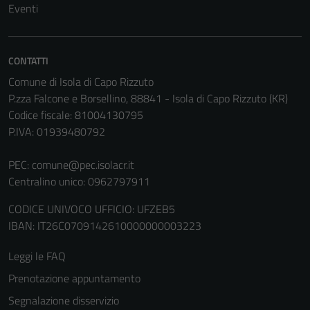
Eventi
Tecnici
Questi cookie
CONTATTI
sono necessari
Comune di Isola di Capo Rizzuto
per il
P.zza Falcone e Borsellino, 88841 - Isola di Capo Rizzuto (KR)
funzionamento
Codice fiscale: 81004130795
del sito e non
P.IVA: 01939480792
possono
essere
PEC:
comune@pec.isolacr.it
disabilitati.
Centralino unico: 0962797911
Questi cookie
non raccolgono
CODICE UNIVOCO UFFICIO: UFZEB5
informazioni
IBAN: IT26C0709142610000000003223
personali.
Leggi le FAQ
Prenotazione appuntamento
Terze parti
Segnalazione disservizio
Questi cookie