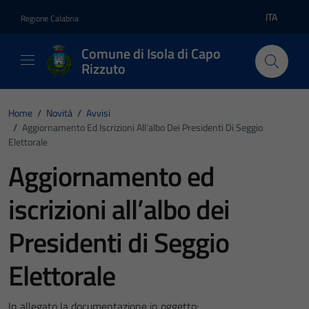
Vai ai contenuti
Vai al footer
ITA
Regione Calabria
Lingua atti
Comune di Isola di Capo
Rizzuto
Home
/
Novità
/
Avvisi
/
Aggiornamento Ed Iscrizioni All’albo Dei Presidenti Di Seggio
Elettorale
Aggiornamento ed
iscrizioni all’albo dei
Presidenti di Seggio
Elettorale
In allegato la documentazione in oggetto: