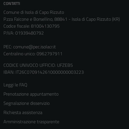
CONTATTI
Tecnici
Questi cookie
Comune di Isola di Capo Rizzuto
sono necessari
P.zza Falcone e Borsellino, 88841 - Isola di Capo Rizzuto (KR)
per il
Codice fiscale: 81004130795
funzionamento
P.IVA: 01939480792
del sito e non
possono
PEC:
comune@pec.isolacr.it
essere
Centralino unico: 0962797911
disabilitati.
CODICE UNIVOCO UFFICIO: UFZEB5
Questi cookie
IBAN: IT26C0709142610000000003223
non raccolgono
informazioni
Leggi le FAQ
personali.
Prenotazione appuntamento
Segnalazione disservizio
Terze parti
Richiesta assistenza
Questi cookie
Amministrazione trasparente
sono
impostati da