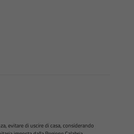
za, evitare di uscire di casa, considerando
taria imposta dalla Regione Calabria.