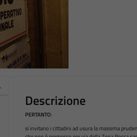
Descrizione
PERTANTO
:
si invitano i cittadini ad usura la massima pruden
che non è permesso per via della Zona Rossa sani