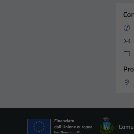
Con
Pro
Comun