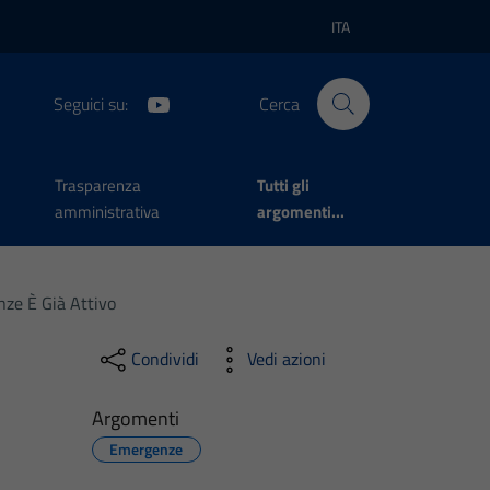
ITA
Lingua attiva:
Seguici su:
Cerca
Trasparenza
Tutti gli
amministrativa
argomenti...
nze È Già Attivo
Condividi
Vedi azioni
Argomenti
Emergenze