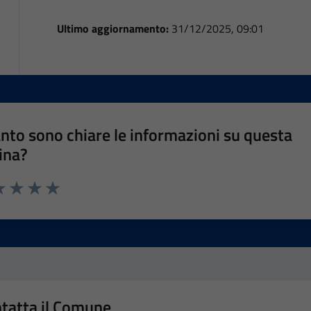
Ultimo aggiornamento:
31/12/2025, 09:01
nto sono chiare le informazioni su questa
ina?
a 1 stelle su 5
luta 2 stelle su 5
Valuta 3 stelle su 5
Valuta 4 stelle su 5
Valuta 5 stelle su 5
tatta il Comune