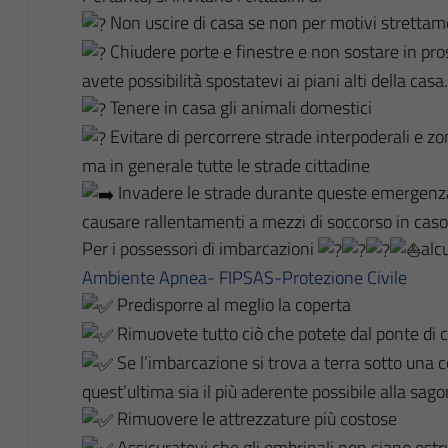
Non uscire di casa se non per motivi strettam
Chiudere porte e finestre e non sostare in pros
avete possibilità spostatevi ai piani alti della casa.
Tenere in casa gli animali domestici
Evitare di percorrere strade interpoderali e z
ma in generale tutte le strade cittadine
Invadere le strade durante queste emergenza 
causare rallentamenti a mezzi di soccorso in caso
Per i possessori di imbarcazioni
alc
Ambiente Apnea- FIPSAS-Protezione Civile
Predisporre al meglio la coperta
Rimuovete tutto ciò che potete dal ponte di cop
Se l’imbarcazione si trova a terra sotto una 
quest’ultima sia il più aderente possibile alla sag
Rimuovere le attrezzature più costose
Assicuratevi che gli ombrinali non siano ostr