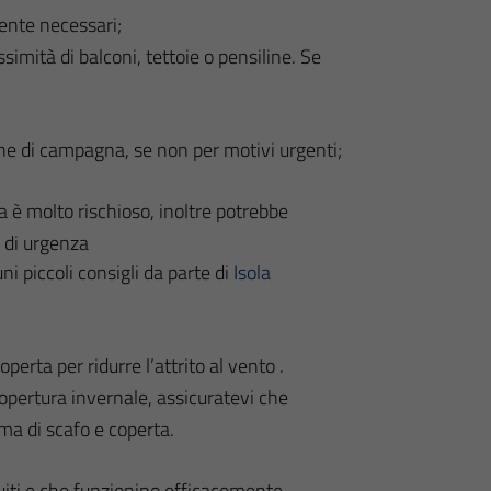
ente necessari;
simità di balconi, tettoie o pensiline. Se
one di campagna, se non per motivi urgenti;
è molto rischioso, inoltre potrebbe
 di urgenza
uni piccoli consigli da parte di
Isola
erta per ridurre l’attrito al vento .
copertura invernale, assicuratevi che
oma di scafo e coperta.
uiti e che funzionino efficacemente.