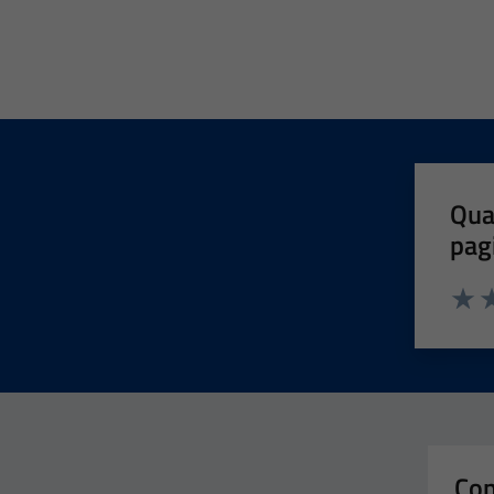
Qua
pag
Valut
Va
Con