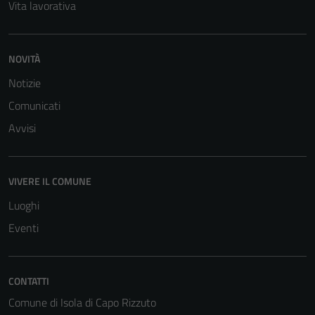
Vita lavorativa
Questi cookie
sono necessari
per il
funzionamento
NOVITÀ
del sito e non
Notizie
possono
Comunicati
essere
disabilitati.
Avvisi
Questi cookie
non raccolgono
informazioni
VIVERE IL COMUNE
personali.
Luoghi
Eventi
Terze parti
Questi cookie
sono
CONTATTI
impostati da
Comune di Isola di Capo Rizzuto
una serie di