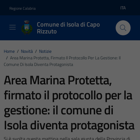
Vai ai contenuti
Vai al footer
ITA
Regione Calabria
Lingua atti
Comune di Isola di Capo
Rizzuto
Home
/
Novità
/
Notizie
/
Area Marina Protetta, Firmato Il Protocollo Per La Gestione: Il
Comune Di Isola Diventa Protagonista
Area Marina Protetta,
firmato il protocollo per la
gestione: il comune di
Isola diventa protagonista
Si è svolta questa mattina nella sala giunta della Provincia di