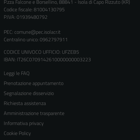
P.zza Falcone e Borsellino, 88841 - Isola di Capo Rizzuto (KR)
servizi esterni
Codice fiscale: 81004130795
(si veda la
P.IVA: 01939480792
Cookie policy
estesa per i
PEC:
comune@pec.isolacr.it
dettagli) e
Centralino unico: 0962797911
possono
essere
CODICE UNIVOCO UFFICIO: UFZEB5
utilizzati
IBAN: IT26C0709142610000000003223
anche per la
Leggi le FAQ
profilazione.
La
Prenotazione appuntamento
disabilitazione
Segnalazione disservizio
di questi
Richiesta assistenza
cookies può
peggiore la
Amministrazione trasparente
navigazione e
Informativa privacy
la fruizione
Cookie Policy
delle