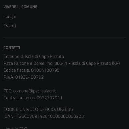
VIVERE IL COMUNE
Luoghi
Eventi
Tecnici
Questi cookie
sono necessari
per il
CONTATTI
funzionamento
Comune di Isola di Capo Rizzuto
del sito e non
P.zza Falcone e Borsellino, 88841 - Isola di Capo Rizzuto (KR)
possono
Codice fiscale: 81004130795
essere
P.IVA: 01939480792
disabilitati.
Questi cookie
PEC:
comune@pec.isolacr.it
non raccolgono
Centralino unico: 0962797911
informazioni
CODICE UNIVOCO UFFICIO: UFZEB5
personali.
IBAN: IT26C0709142610000000003223
Leggi le FAQ