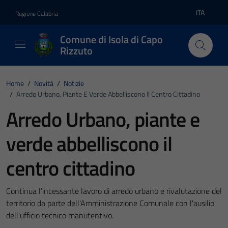
Vai ai contenuti
Vai al footer
ITA
Regione Calabria
Lingua atti
Comune di Isola di Capo
Rizzuto
Home
/
Novità
/
Notizie
/
Arredo Urbano, Piante E Verde Abbelliscono Il Centro Cittadino
Arredo Urbano, piante e
verde abbelliscono il
centro cittadino
Continua l'incessante lavoro di arredo urbano e rivalutazione del
territorio da parte dell'Amministrazione Comunale con l'ausilio
dell'ufficio tecnico manutentivo.