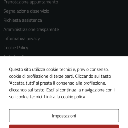
Prenotazione appuntamento
possono
essere
Segnalazione disservizio
utilizzati
Richiesta assistenza
anche per la
Amministrazione trasparente
profilazione.
La
Informativa privacy
disabilitazione
Cookie Policy
di questi
Note legali
cookies può
peggiore la
Obiettivi di accessibilità
Questo sito utilizza cookie tecnici e, previo consenso,
navigazione e
Dichiarazione di accessibilità
cookie di profilazione di terze parti. Cliccando sul tasto
la fruizione
'Accetta tutti' si presta il consenso alla profilazione,
Piano di miglioramento del sito
delle
cliccando sul tasto 'Esci' si continua la navigazione con i
funzionalità
Whistleblowing
soli cookie tecnici.
Link alla cookie policy
del sito.
Area Privata
Media policy
Impostazioni
Experience
In order for