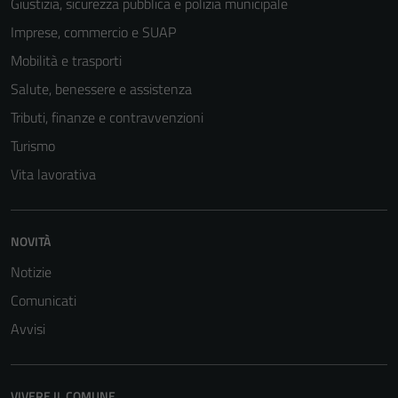
Giustizia, sicurezza pubblica e polizia municipale
Imprese, commercio e SUAP
Mobilità e trasporti
Salute, benessere e assistenza
Tributi, finanze e contravvenzioni
Turismo
Vita lavorativa
NOVITÀ
Tecnici
Notizie
Questi cookie
Comunicati
sono necessari
Avvisi
per il
funzionamento
del sito e non
possono
VIVERE IL COMUNE