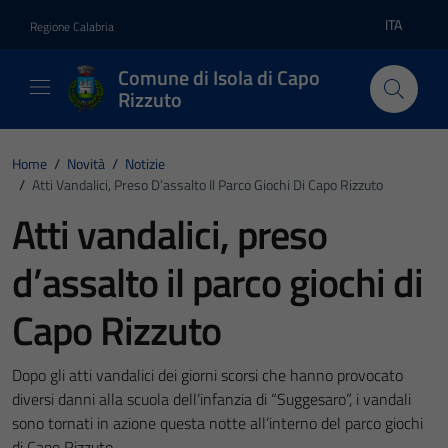
Vai ai contenuti
Vai al footer
ITA
Regione Calabria
Lingua atti
Comune di Isola di Capo
Rizzuto
Home
/
Novità
/
Notizie
/
Atti Vandalici, Preso D’assalto Il Parco Giochi Di Capo Rizzuto
Atti vandalici, preso
d’assalto il parco giochi di
Capo Rizzuto
Dopo gli atti vandalici dei giorni scorsi che hanno provocato
diversi danni alla scuola dell’infanzia di “Suggesaro”, i vandali
sono tornati in azione questa notte all’interno del parco giochi
di Capo Rizzuto.