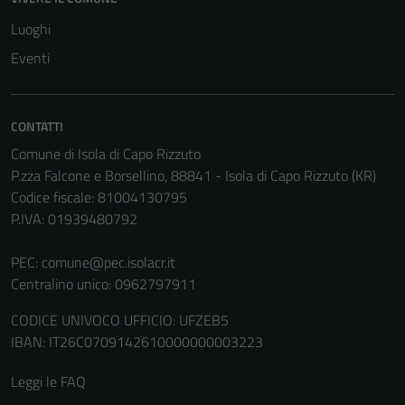
essere
Luoghi
disabilitati.
Eventi
Questi cookie
non raccolgono
informazioni
CONTATTI
personali.
Comune di Isola di Capo Rizzuto
P.zza Falcone e Borsellino, 88841 - Isola di Capo Rizzuto (KR)
Terze parti
Codice fiscale: 81004130795
Questi cookie
P.IVA: 01939480792
sono
impostati da
PEC:
comune@pec.isolacr.it
una serie di
Centralino unico: 0962797911
servizi esterni
CODICE UNIVOCO UFFICIO: UFZEB5
(si veda la
IBAN: IT26C0709142610000000003223
Cookie policy
estesa per i
Leggi le FAQ
dettagli) e