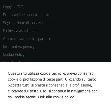
dettagli) e
Leggi le FAQ
possono
essere
Prenotazione appuntamento
utilizzati
Segnalazione disservizio
anche per la
Richiesta assistenza
profilazione.
La
Amministrazione trasparente
disabilitazione
Informativa privacy
di questi
Cookie Policy
cookies può
peggiore la
Note legali
navigazione e
Obiettivi di accessibilità
Questo sito utilizza cookie tecnici e, previo consenso,
la fruizione
Dichiarazione di accessibilità
cookie di profilazione di terze parti. Cliccando sul tasto
delle
'Accetta tutti' si presta il consenso alla profilazione,
funzionalità
Piano di miglioramento del sito
cliccando sul tasto 'Esci' si continua la navigazione con i
del sito.
Whistleblowing
soli cookie tecnici.
Link alla cookie policy
Experience