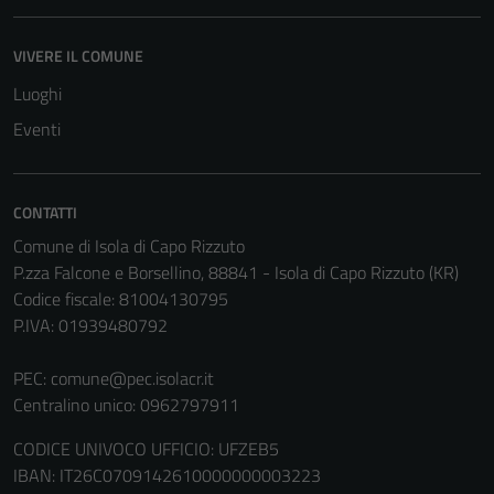
del sito e non
possono
essere
VIVERE IL COMUNE
disabilitati.
Luoghi
Questi cookie
Eventi
non raccolgono
informazioni
personali.
CONTATTI
Comune di Isola di Capo Rizzuto
Terze parti
P.zza Falcone e Borsellino, 88841 - Isola di Capo Rizzuto (KR)
Questi cookie
Codice fiscale: 81004130795
sono
P.IVA: 01939480792
impostati da
una serie di
PEC:
comune@pec.isolacr.it
servizi esterni
Centralino unico: 0962797911
(si veda la
CODICE UNIVOCO UFFICIO: UFZEB5
Cookie policy
IBAN: IT26C0709142610000000003223
estesa per i