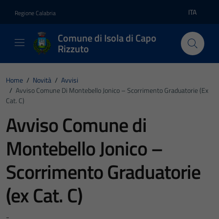
Vai ai contenuti
Vai al footer
ITA
Regione Calabria
Lingua atti
Comune di Isola di Capo
Rizzuto
Home
/
Novità
/
Avvisi
/
Avviso Comune Di Montebello Jonico – Scorrimento Graduatorie (ex
Cat. C)
Avviso Comune di
Montebello Jonico –
Scorrimento Graduatorie
(ex Cat. C)
-