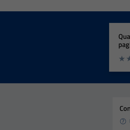
Qua
pag
Valut
Va
Con