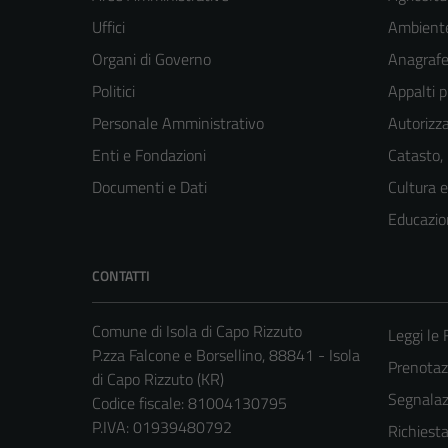
Uffici
Ambient
Organi di Governo
Anagrafe 
Politici
Appalti p
Personale Amministrativo
Autorizza
Enti e Fondazioni
Catasto,
Documenti e Dati
Cultura 
Educazio
CONTATTI
Comune di Isola di Capo Rizzuto
Leggi le
P.zza Falcone e Borsellino, 88841 - Isola
Prenota
di Capo Rizzuto (KR)
Segnalazi
Codice fiscale: 81004130795
P.IVA: 01939480792
Richiest