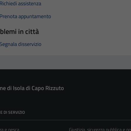
Richiedi assistenza
Prenota appuntamento
blemi in città
Segnala disservizio
e di Isola di Capo Rizzuto
E DI SERVIZIO
ra e pesca
Giustizia, sicurezza pubblica e po