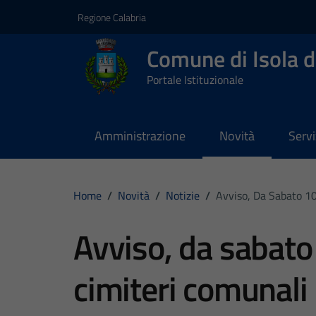
Vai ai contenuti
Vai al footer
Regione Calabria
Comune di Isola d
Portale Istituzionale
Amministrazione
Novità
Servi
Home
/
Novità
/
Notizie
/
Avviso, Da Sabato 10
Avviso, da sabato 
cimiteri comunali