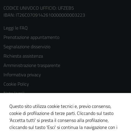
CODICE UNIVOCO UFFICIO: UFZEB5
Terze parti
IBAN: IT26C0709142610000000003223
Questi cookie
Leggi le FAQ
sono
impostati da
Prenotazione appuntamento
una serie di
Segnalazione disservizio
servizi esterni
Richiesta assistenza
(si veda la
Cookie policy
Amministrazione trasparente
estesa per i
Informativa privacy
dettagli) e
Cookie Policy
possono
essere
Note legali
utilizzati
Obiettivi di accessibilità
Questo sito utilizza cookie tecnici e, previo consenso,
anche per la
Dichiarazione di accessibilità
cookie di profilazione di terze parti. Cliccando sul tasto
profilazione.
'Accetta tutti' si presta il consenso alla profilazione,
La
Piano di miglioramento del sito
cliccando sul tasto 'Esci' si continua la navigazione con i
disabilitazione
Whistleblowing