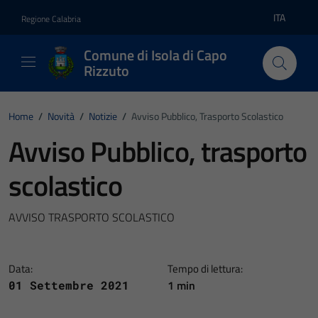
Vai ai contenuti
Vai al footer
ITA
Regione Calabria
Lingua atti
Comune di Isola di Capo
Rizzuto
Home
/
Novità
/
Notizie
/
Avviso Pubblico, Trasporto Scolastico
Avviso Pubblico, trasporto
scolastico
AVVISO TRASPORTO SCOLASTICO
Data:
Tempo di lettura:
1 min
01 Settembre 2021