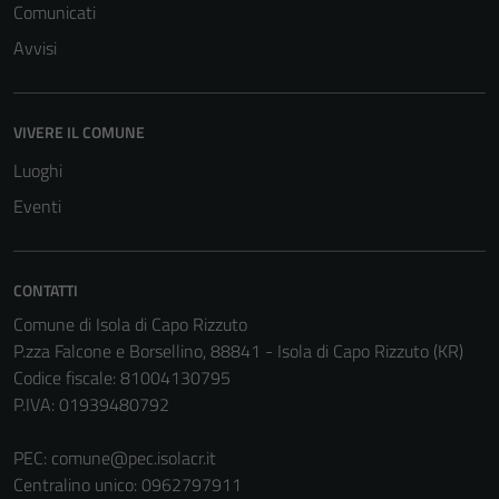
Comunicati
Avvisi
VIVERE IL COMUNE
Tecnici
Luoghi
Questi cookie
Eventi
sono necessari
per il
funzionamento
del sito e non
CONTATTI
possono
Comune di Isola di Capo Rizzuto
essere
P.zza Falcone e Borsellino, 88841 - Isola di Capo Rizzuto (KR)
disabilitati.
Codice fiscale: 81004130795
Questi cookie
P.IVA: 01939480792
non raccolgono
informazioni
PEC:
comune@pec.isolacr.it
personali.
Centralino unico: 0962797911