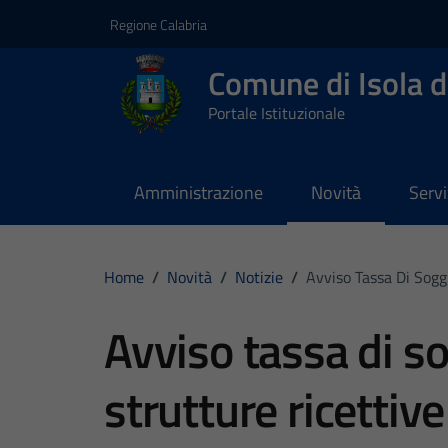
Vai ai contenuti
Vai al footer
Regione Calabria
Comune di Isola d
Portale Istituzionale
Amministrazione
Novità
Servi
Home
/
Novità
/
Notizie
/
Avviso Tassa Di Soggi
Avviso tassa di so
strutture ricettive