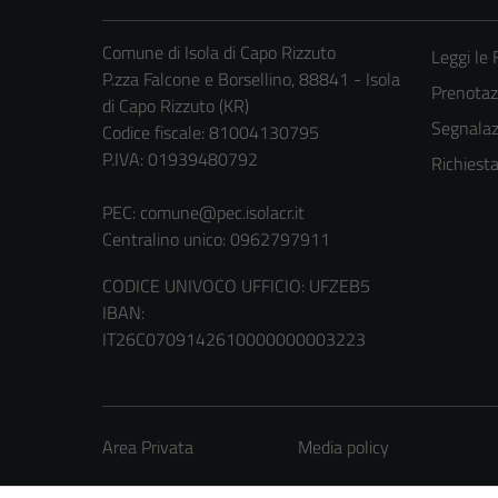
Comune di Isola di Capo Rizzuto
Leggi le
P.zza Falcone e Borsellino, 88841 - Isola
Prenota
di Capo Rizzuto (KR)
Segnalazi
Codice fiscale: 81004130795
P.IVA: 01939480792
Richiest
PEC:
comune@pec.isolacr.it
Centralino unico: 0962797911
CODICE UNIVOCO UFFICIO: UFZEB5
IBAN:
IT26C0709142610000000003223
Area Privata
Media policy