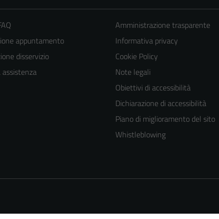
 FAQ
Amministrazione trasparente
zione appuntamento
Informativa privacy
one disservizio
Cookie Policy
a assistenza
Note legali
Obiettivi di accessibilità
Dichiarazione di accessibilità
Piano di miglioramento del sito
Whistleblowing