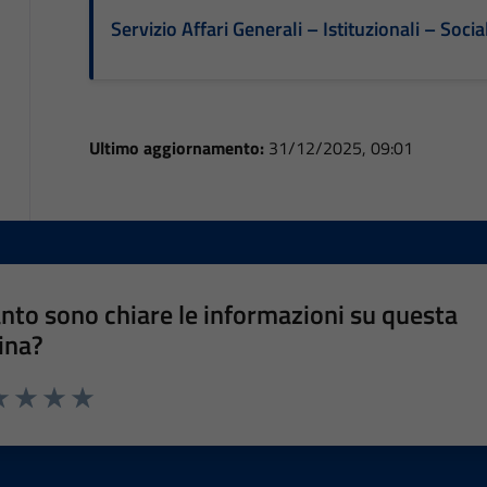
Servizio Affari Generali – Istituzionali – Socia
Ultimo aggiornamento:
31/12/2025, 09:01
nto sono chiare le informazioni su questa
ina?
a 1 stelle su 5
luta 2 stelle su 5
Valuta 3 stelle su 5
Valuta 4 stelle su 5
Valuta 5 stelle su 5