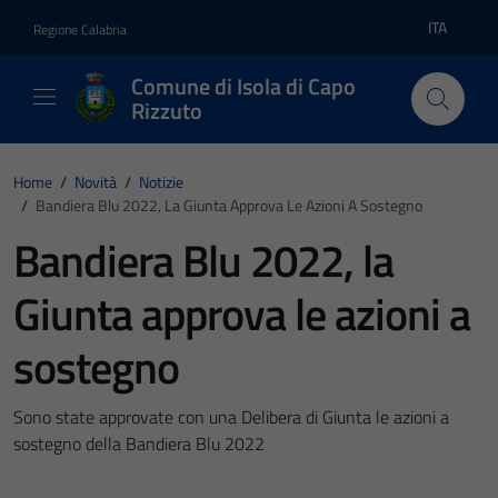
Vai ai contenuti
Vai al footer
ITA
Regione Calabria
Lingua atti
Comune di Isola di Capo
Rizzuto
Home
/
Novità
/
Notizie
/
Bandiera Blu 2022, La Giunta Approva Le Azioni A Sostegno
Bandiera Blu 2022, la
Giunta approva le azioni a
sostegno
Sono state approvate con una Delibera di Giunta le azioni a
sostegno della Bandiera Blu 2022