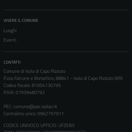
del sito e non
possono
essere
VIVERE IL COMUNE
disabilitati.
Luoghi
Questi cookie
non raccolgono
Eventi
informazioni
personali.
CONTATTI
Comune di Isola di Capo Rizzuto
Terze parti
P.zza Falcone e Borsellino, 88841 - Isola di Capo Rizzuto (KR)
Questi cookie
Codice fiscale: 81004130795
sono
P.IVA: 01939480792
impostati da
una serie di
PEC:
comune@pec.isolacr.it
servizi esterni
Centralino unico: 0962797911
(si veda la
Cookie policy
CODICE UNIVOCO UFFICIO: UFZEB5
estesa per i