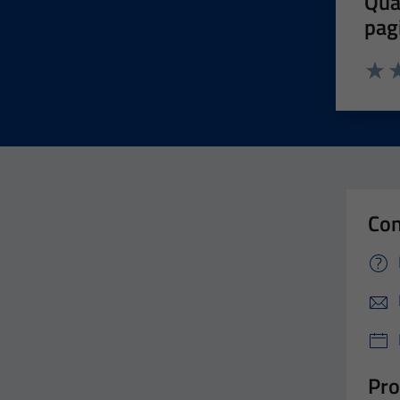
Qua
pag
Valut
Va
Con
Pro