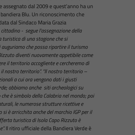
ne assegnato dal 2009 e quest’anno ha un
a bandiera Blu. Un riconoscimento che
data dal Sindaco Maria Grazia
cittadino - segue l’assegnazione della
 turistica di una stagione che si
 auguriamo che possa ripartire il turismo
 Rizzuto diventi nuovamente appetibile come
e il territorio accogliente e cercheremo di
l nostro territorio”. “Il nostro territorio –
onali a cui ora vengono dati i giusti
rde; abbiamo anche siti archeologici su
lo che è simbolo della Calabria nel mondo; poi
turali, le numerose strutture ricettive e
 si è arricchita anche del marchio IGP per il
ferta turistica di Isola Capo Rizzuto è
e”.
Il ritiro ufficiale della Bandiera Verde è