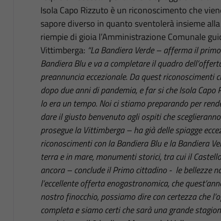
Isola Capo Rizzuto è un riconoscimento che vie
sapore diverso in quanto sventolerà insieme all
riempie di gioia l’Amministrazione Comunale gui
Vittimberga:
“La Bandiera Verde – afferma il primo 
Bandiera Blu e va a completare il quadro dell’offerta
preannuncia eccezionale. Da quest riconoscimenti ci
dopo due anni di pandemia, e far si che Isola Capo
lo era un tempo. Noi ci stiamo preparando per render
dare il giusto benvenuto agli ospiti che sceglieranno i
prosegue la Vittimberga – ha già delle spiagge eccezi
riconoscimenti con la Bandiera Blu e la Bandiera Ve
terra e in mare, monumenti storici, tra cui il Castel
ancora – conclude il Primo cittadino - le bellezze na
l’eccellente offerta enogastronomica, che quest’anno
nostro finocchio, possiamo dire con certezza che l’of
completa e siamo certi che sarà una grande stagion