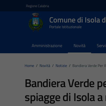
Vai ai contenuti
Vai al footer
Regione Calabria
Comune di Isola d
Portale Istituzionale
Amministrazione
Novità
Servi
Home
/
Novità
/
Notizie
/
Bandiera Verde Per I
Bandiera Verde per
spiagge di Isola 