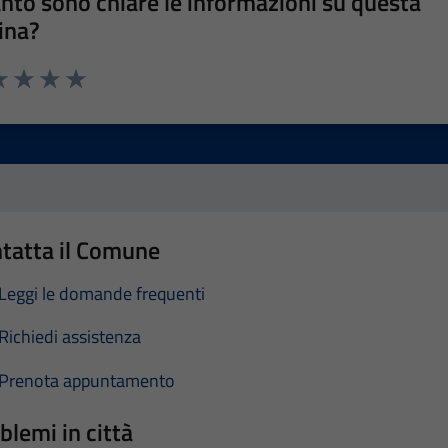
nto sono chiare le informazioni su questa
ina?
a 1 stelle su 5
luta 2 stelle su 5
Valuta 3 stelle su 5
Valuta 4 stelle su 5
Valuta 5 stelle su 5
tatta il Comune
Leggi le domande frequenti
Richiedi assistenza
Prenota appuntamento
blemi in città