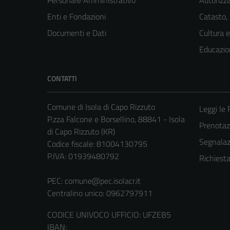
Personale Amministrativo
Autorizza
Enti e Fondazioni
Catasto,
Documenti e Dati
Cultura 
Educazio
CONTATTI
Comune di Isola di Capo Rizzuto
Leggi le
P.zza Falcone e Borsellino, 88841 - Isola
Prenota
di Capo Rizzuto (KR)
Segnalazi
Codice fiscale: 81004130795
P.IVA: 01939480792
Richiest
PEC:
comune@pec.isolacr.it
Centralino unico: 0962797911
CODICE UNIVOCO UFFICIO: UFZEB5
IBAN: