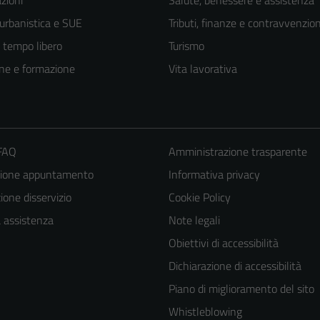
zioni
Salute, benessere e assistenza
 urbanistica e SUE
Tributi, finanze e contravvenzion
e tempo libero
Turismo
ne e formazione
Vita lavorativa
 FAQ
Amministrazione trasparente
zione appuntamento
Informativa privacy
one disservizio
Cookie Policy
a assistenza
Note legali
Tecnici
Obiettivi di accessibilità
Questi cookie
Dichiarazione di accessibilità
sono necessari
per il
Piano di miglioramento del sito
funzionamento
Whistleblowing