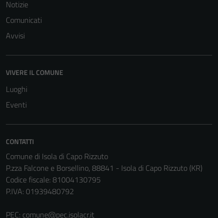
per il
Notizie
funzionamento
Comunicati
del sito e non
Avvisi
possono
essere
disabilitati.
Questi cookie
VIVERE IL COMUNE
non raccolgono
Luoghi
informazioni
Eventi
personali.
Terze parti
CONTATTI
Questi cookie
Comune di Isola di Capo Rizzuto
sono
P.zza Falcone e Borsellino, 88841 - Isola di Capo Rizzuto (KR)
impostati da
Codice fiscale: 81004130795
una serie di
P.IVA: 01939480792
servizi esterni
(si veda la
PEC:
comune@pec.isolacr.it