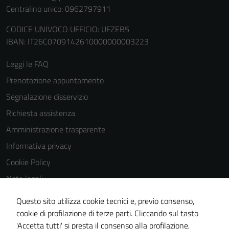
Cookie policy
Centralino unico: 0962797911
estesa per i
CODICE UNIVOCO UFFICIO: UFZEB5
dettagli) e
IBAN: IT26C0709142610000000003223
possono
essere
Leggi le FAQ
utilizzati
anche per la
Prenotazione appuntamento
profilazione.
Segnalazione disservizio
La
Richiesta assistenza
disabilitazione
di questi
Amministrazione trasparente
cookies può
Informativa privacy
peggiore la
Cookie Policy
navigazione e
la fruizione
Note legali
delle
Obiettivi di accessibilità
Questo sito utilizza cookie tecnici e, previo consenso,
funzionalità
Dichiarazione di accessibilità
cookie di profilazione di terze parti. Cliccando sul tasto
del sito.
'Accetta tutti' si presta il consenso alla profilazione,
Piano di miglioramento del sito