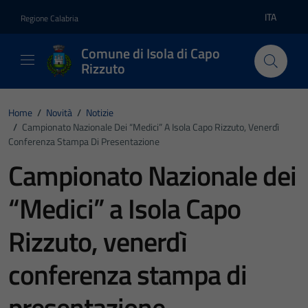
Vai ai contenuti
Vai al footer
ITA
Regione Calabria
Lingua atti
Comune di Isola di Capo
Rizzuto
Home
/
Novità
/
Notizie
/
Campionato Nazionale Dei “Medici” A Isola Capo Rizzuto, Venerdì
Conferenza Stampa Di Presentazione
Campionato Nazionale dei
“Medici” a Isola Capo
Rizzuto, venerdì
conferenza stampa di
presentazione