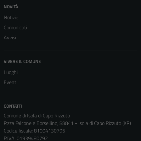
NOVITÀ
Notizie
Comunicati
Avvisi
Tecnici
VIVERE IL COMUNE
Questi cookie
sono necessari
Luoghi
per il
Eventi
funzionamento
del sito e non
possono
CONTATTI
essere
Comune di Isola di Capo Rizzuto
disabilitati.
P.zza Falcone e Borsellino, 88841 - Isola di Capo Rizzuto (KR)
Questi cookie
Codice fiscale: 81004130795
non raccolgono
P.IVA: 01939480792
informazioni