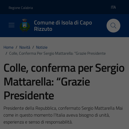
Vai ai contenuti
Vai al footer
ITA
Regione Calabria
Lingua atti
Comune di Isola di Capo
Rizzuto
Home
/
Novità
/
Notizie
/
Colle, Conferma Per Sergio Mattarella: “Grazie Presidente
Colle, conferma per Sergio
Mattarella: “Grazie
Presidente
Presidente della Repubblica, confermato Sergio Mattarella Mai
come in questo momento l'Italia aveva bisogno di unità,
esperienza e senso di responsabilità.