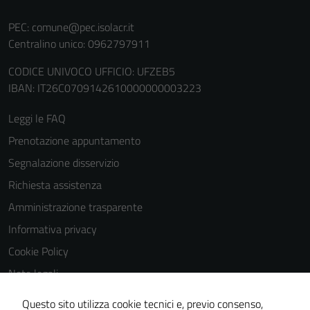
personali.
PEC:
comune@pec.isolacr.it
Centralino unico: 0962797911
Terze parti
CODICE UNIVOCO UFFICIO: UFZEB5
Questi cookie
IBAN: IT26C0709142610000000003223
sono
impostati da
Leggi le FAQ
una serie di
Prenotazione appuntamento
servizi esterni
(si veda la
Segnalazione disservizio
Cookie policy
Richiesta assistenza
estesa per i
Amministrazione trasparente
dettagli) e
possono
Informativa privacy
essere
Cookie Policy
utilizzati
Note legali
anche per la
profilazione.
Obiettivi di accessibilità
Questo sito utilizza cookie tecnici e, previo consenso,