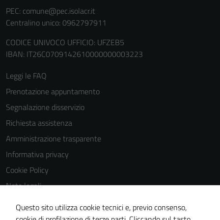
(si veda la
PEC:
comune@pec.isolacr.it
Cookie policy
Centralino unico: 0962797911
estesa per i
dettagli) e
CODICE UNIVOCO UFFICIO: UFZEB5
possono
IBAN: IT26C0709142610000000003223
essere
utilizzati
Leggi le FAQ
anche per la
Prenotazione appuntamento
profilazione.
La
Segnalazione disservizio
disabilitazione
Richiesta assistenza
di questi
Amministrazione trasparente
cookies può
peggiore la
Informativa privacy
navigazione e
Cookie Policy
la fruizione
Note legali
delle
funzionalità
Obiettivi di accessibilità
Questo sito utilizza cookie tecnici e, previo consenso,
del sito.
Dichiarazione di accessibilità
cookie di profilazione di terze parti. Cliccando sul tasto