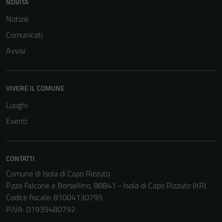
NOVITÀ
per il
Notizie
funzionamento
del sito e non
Comunicati
possono
Avvisi
essere
disabilitati.
Questi cookie
VIVERE IL COMUNE
non raccolgono
informazioni
Luoghi
personali.
Eventi
Terze parti
CONTATTI
Questi cookie
Comune di Isola di Capo Rizzuto
sono
P.zza Falcone e Borsellino, 88841 - Isola di Capo Rizzuto (KR)
impostati da
Codice fiscale: 81004130795
una serie di
P.IVA: 01939480792
servizi esterni