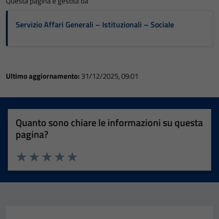
Questa pagina è gestita da
Servizio Affari Generali – Istituzionali – Sociale
Ultimo aggiornamento:
31/12/2025, 09:01
Quanto sono chiare le informazioni su questa
pagina?
Valuta 1 stelle su 5
Valuta 2 stelle su 5
Valuta 3 stelle su 5
Valuta 4 stelle su 5
Valuta 5 stelle su 5