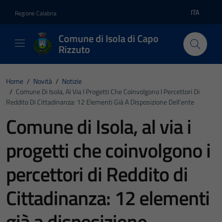
Vai ai contenuti
Vai al footer
ITA
Regione Calabria
Lingua atti
Comune di Isola di Capo
Rizzuto
Home
/
Novità
/
Notizie
/
Comune Di Isola, Al Via I Progetti Che Coinvolgono I Percettori Di
Reddito Di Cittadinanza: 12 Elementi Già A Disposizione Dell’ente
Comune di Isola, al via i
progetti che coinvolgono i
percettori di Reddito di
Cittadinanza: 12 elementi
già a disposizione