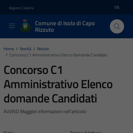
Vai ai contenuti
Vai al footer
ITA
Regione Calabria
Lingua atti
Comune di Isola di Capo
Rizzuto
Home
/
Novità
/
Notizie
/
Concorso C1 Amministrativo Elenco Domande Candidati
Concorso C1
Amministrativo Elenco
domande Candidati
AVVISO Maggiori informazioni nell'articolo
Data:
Tempo di lettura: