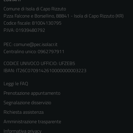
Tecnici
Comune di Isola di Capo Rizzuto
Questi cookie
P.zza Falcone e Borsellino, 88841 - Isola di Capo Rizzuto (KR)
sono necessari
Codice fiscale: 81004130795
per il
P.IVA: 01939480792
funzionamento
del sito e non
PEC:
comune@pec.isolacr.it
possono
Centralino unico: 0962797911
essere
disabilitati.
CODICE UNIVOCO UFFICIO: UFZEB5
Questi cookie
IBAN: IT26C0709142610000000003223
non raccolgono
informazioni
Leggi le FAQ
personali.
Prenotazione appuntamento
Segnalazione disservizio
Terze parti
Richiesta assistenza
Questi cookie
Amministrazione trasparente
sono
Informativa privacy
impostati da