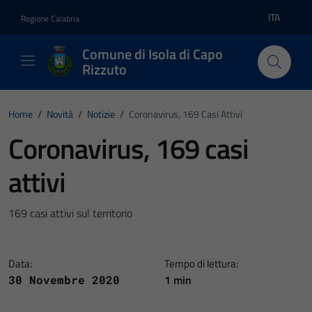
Vai ai contenuti
Vai al footer
ITA
Regione Calabria
Lingua atti
Comune di Isola di Capo
Rizzuto
Home
/
Novità
/
Notizie
/
Coronavirus, 169 Casi Attivi
Coronavirus, 169 casi
attivi
169 casi attivi sul territorio
Data:
Tempo di lettura:
1 min
30 Novembre 2020