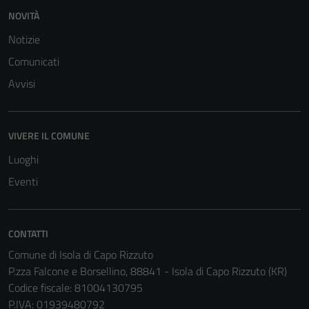
NOVITÀ
Notizie
Comunicati
Avvisi
VIVERE IL COMUNE
Luoghi
Eventi
CONTATTI
Comune di Isola di Capo Rizzuto
P.zza Falcone e Borsellino, 88841 - Isola di Capo Rizzuto (KR)
Tecnici
Codice fiscale: 81004130795
Questi cookie
P.IVA: 01939480792