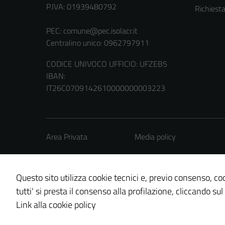
P.IVA: 01939480792
Richiest
PEC:
comune@pec.isolacr.it
Centralino unico: 0962797911
CODICE UNIVOCO UFFICIO: UFZEB5
IBAN:
IT26C0709142610000000003223
Area Privata
Media policy
Questo sito utilizza cookie tecnici e, previo consenso, coo
tutti' si presta il consenso alla profilazione, cliccando sul
Credits: ©
Technical Design s.r.l.
Link alla cookie policy