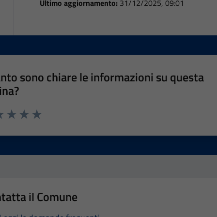
Ultimo aggiornamento:
31/12/2025, 09:01
nto sono chiare le informazioni su questa
ina?
a 1 stelle su 5
luta 2 stelle su 5
Valuta 3 stelle su 5
Valuta 4 stelle su 5
Valuta 5 stelle su 5
tatta il Comune