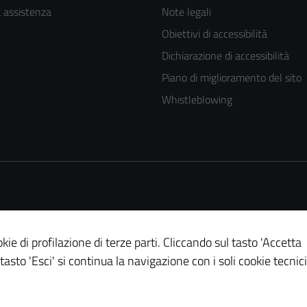
a assistenza
Note legali
Obiettivi di accessibilità
Dichiarazione di accessibilità
Piano di miglioramento del sito
Whistleblowing
kie di profilazione di terze parti. Cliccando sul tasto 'Accetta
 tasto 'Esci' si continua la navigazione con i soli cookie tecnici
Tecnici
Questi cookie