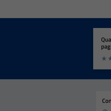
Qua
pag
Valut
Va
Con