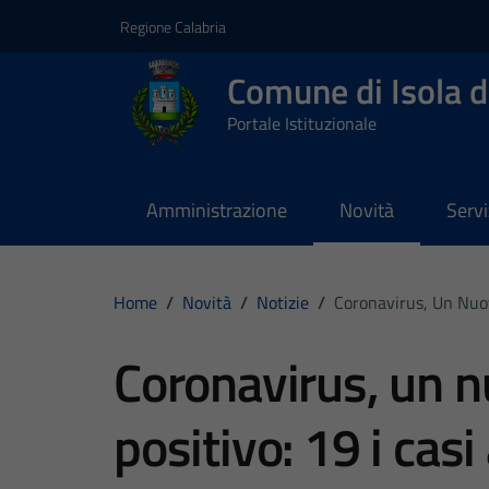
Vai ai contenuti
Vai al footer
Regione Calabria
Comune di Isola d
Portale Istituzionale
Amministrazione
Novità
Servi
Home
/
Novità
/
Notizie
/
Coronavirus, Un Nuov
Coronavirus, un 
positivo: 19 i casi 