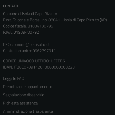
Tecnici
CONTATTI
Questi cookie
Comune di Isola di Capo Rizzuto
sono necessari
P.zza Falcone e Borsellino, 88841 - Isola di Capo Rizzuto (KR)
per il
Codice fiscale: 81004130795
funzionamento
P.IVA: 01939480792
del sito e non
possono
PEC:
comune@pec.isolacr.it
essere
Centralino unico: 0962797911
disabilitati.
Questi cookie
CODICE UNIVOCO UFFICIO: UFZEB5
non raccolgono
IBAN: IT26C0709142610000000003223
informazioni
Leggi le FAQ
personali.
Prenotazione appuntamento
Segnalazione disservizio
Terze parti
Richiesta assistenza
Questi cookie
sono
Amministrazione trasparente