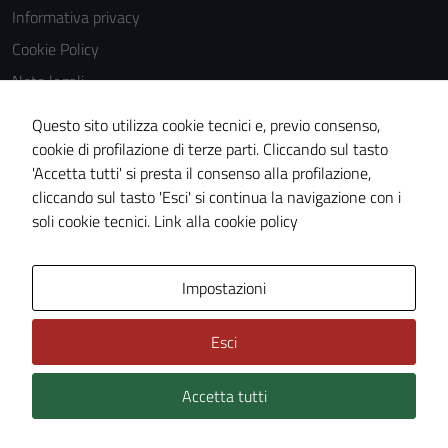
impostati da
Informativa privacy
una serie di
Cookie Policy
servizi esterni
(si veda la
Note legali
Cookie policy
Obiettivi di accessibilità
Questo sito utilizza cookie tecnici e, previo consenso,
estesa per i
Dichiarazione di accessibilità
cookie di profilazione di terze parti. Cliccando sul tasto
dettagli) e
'Accetta tutti' si presta il consenso alla profilazione,
possono
Piano di miglioramento del sito
cliccando sul tasto 'Esci' si continua la navigazione con i
essere
Whistleblowing
soli cookie tecnici.
Link alla cookie policy
utilizzati
anche per la
profilazione.
Area Privata
Media policy
Impostazioni
La
disabilitazione
di questi
Esci
cookies può
peggiore la
Accetta tutti
Credits: ©
Technical Design s.r.l.
navigazione e
la fruizione