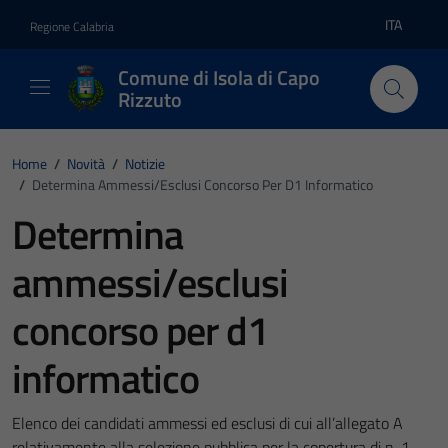
Vai ai contenuti
Vai al footer
ITA
Regione Calabria
Lingua atti
Comune di Isola di Capo
Rizzuto
Home
/
Novità
/
Notizie
/
Determina Ammessi/esclusi Concorso Per D1 Informatico
Determina
ammessi/esclusi
concorso per d1
informatico
Elenco dei candidati ammessi ed esclusi di cui all’allegato A
relativamente alla selezione pubblica per la copertura di n. 1