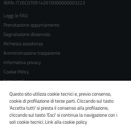
IBAN: IT26C0709142610000000003223
Terze parti
Leggi le FAQ
Questi cookie
sono
Prenotazione appuntamento
impostati da
Segnalazione disservizio
una serie di
Richiesta assistenza
servizi esterni
(si veda la
Amministrazione trasparente
Cookie policy
Informativa privacy
estesa per i
Cookie Policy
dettagli) e
possono
Note legali
essere
Obiettivi di accessibilità
utilizzati
Questo sito utilizza cookie tecnici e, previo consenso,
Dichiarazione di accessibilità
anche per la
cookie di profilazione di terze parti. Cliccando sul tasto
profilazione.
'Accetta tutti' si presta il consenso alla profilazione,
Piano di miglioramento del sito
La
cliccando sul tasto 'Esci' si continua la navigazione con i
Whistleblowing
disabilitazione
soli cookie tecnici.
Link alla cookie policy
di questi