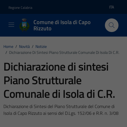
Vai ai contenuti
Vai al footer
ITA
Regione Calabria
Lingua atti
Comune di Isola di Capo
Rizzuto
Home
/
Novità
/
Notizie
/
Dichiarazione Di Sintesi Piano Strutturale Comunale Di Isola Di C.R.
Dichiarazione di sintesi
Piano Strutturale
Comunale di Isola di C.R.
Dichiarazione di Sintesi del Piano Strutturale del Comune di
Isola di Capo Rizzuto ai sensi del D.Lgs. 152/06 e R.R. n. 3/08