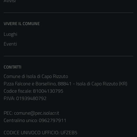
Avvisi
VIVERE IL COMUNE
Luoghi
Tecnici
Questi cookie
Eventi
sono necessari
per il
funzionamento
CONTATTI
del sito e non
Comune di Isola di Capo Rizzuto
possono
P.zza Falcone e Borsellino, 88841 - Isola di Capo Rizzuto (KR)
essere
Codice fiscale: 81004130795
disabilitati.
P.IVA: 01939480792
Questi cookie
non raccolgono
PEC:
comune@pec.isolacr.it
informazioni
Centralino unico: 0962797911
personali.
CODICE UNIVOCO UFFICIO: UFZEB5