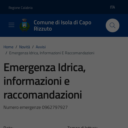
Vai ai contenuti
Vai al footer
ITA
Regione Calabria
Lingua atti
Comune di Isola di Capo
Rizzuto
Home
/
Novità
/
Avvisi
/
Emergenza Idrica, Informazioni E Raccomandazioni
Emergenza Idrica,
informazioni e
raccomandazioni
Numero emergenze 0962797927
Data:
Tempo di lettura: