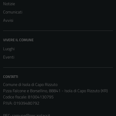
per il
Notizie
funzionamento
Comunicati
del sito e non
possono
Avvisi
essere
disabilitati.
Questi cookie
VIVERE IL COMUNE
non raccolgono
Luoghi
informazioni
Eventi
personali.
Terze parti
CONTATTI
Questi cookie
Comune di Isola di Capo Rizzuto
sono
P.zza Falcone e Borsellino, 88841 - Isola di Capo Rizzuto (KR)
impostati da
Codice fiscale: 81004130795
una serie di
P.IVA: 01939480792
servizi esterni
(si veda la
PEC:
comune@pec.isolacr.it