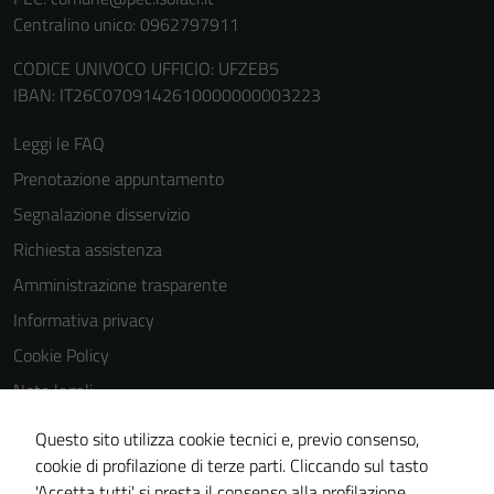
Cookie policy
Centralino unico: 0962797911
estesa per i
CODICE UNIVOCO UFFICIO: UFZEB5
dettagli) e
IBAN: IT26C0709142610000000003223
possono
essere
Leggi le FAQ
utilizzati
anche per la
Prenotazione appuntamento
profilazione.
Segnalazione disservizio
La
Richiesta assistenza
disabilitazione
di questi
Amministrazione trasparente
cookies può
Informativa privacy
peggiore la
Cookie Policy
navigazione e
la fruizione
Note legali
delle
Obiettivi di accessibilità
Questo sito utilizza cookie tecnici e, previo consenso,
funzionalità
Dichiarazione di accessibilità
cookie di profilazione di terze parti. Cliccando sul tasto
del sito.
'Accetta tutti' si presta il consenso alla profilazione,