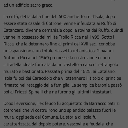
ad un edificio sacro greco.
La città, detta dalla fine del ‘400 anche Torre d'Isola, dopo
essere stata casale di Cotrone, venne infeudata ai Ruffo di
Catanzaro, divenne demaniale dopo la rovina dei Ruffo, quindi
venne in possesso del milite Troilo Ricca nel 1495. Sotto i
Ricca, che la detennero fino ai primi del XVII sec., conobbe
un'espansione e un totale riassetto urbanistico: Giovanni
Antonio Ricca nel 1549 promosse la costruzione di una
cittadella ideale formata da un castello a capo di rettangolo
murato e bastionato. Passata prima del 1625, ai Catalano,
Isola fu poi dei Caracciolo che vi ottennero il titolo di principe
rimasto nel retaggio della famiglia. La semplice baronia passò
poi ai Friozzi Spinelli che ne furono gli ultimi intestatari.
Dopo l'eversione, l'ex feudo fu acquistato da Barracco patrizi
cotronesi che vi costruirono uno splendido palazzo fuori le
mura, oggi sede del Comune. La storia di Isola fu
caratterizzata dal doppio potere, vescovile e feudale, che