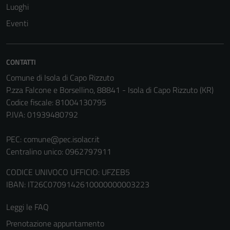
Luoghi
essere
Eventi
utilizzati
anche per la
profilazione.
La
CONTATTI
disabilitazione
Comune di Isola di Capo Rizzuto
di questi
P.zza Falcone e Borsellino, 88841 - Isola di Capo Rizzuto (KR)
cookies può
Codice fiscale: 81004130795
peggiore la
P.IVA: 01939480792
navigazione e
la fruizione
PEC:
comune@pec.isolacr.it
delle
Centralino unico: 0962797911
funzionalità
del sito.
CODICE UNIVOCO UFFICIO: UFZEB5
IBAN: IT26C0709142610000000003223
Leggi le FAQ
Experience
In order for
Prenotazione appuntamento