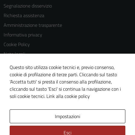
our website
Segnalazione disservizio
to perform
Richiesta assistenza
as well as
possible
Amministrazione trasparente
during your
Informativa privacy
visit. If you
Cookie Policy
refuse
these
Note legali
cookies,
Obiettivi di accessibilità
Questo sito utilizza cookie tecnici e, previo consenso,
some
Dichiarazione di accessibilità
cookie di profilazione di terze parti. Cliccando sul tasto
functionality
'Accetta tutti' si presta il consenso alla profilazione,
will
Piano di miglioramento del sito
cliccando sul tasto 'Esci' si continua la navigazione con i
disappear
Whistleblowing
soli cookie tecnici.
Link alla cookie policy
from the
website.
Area Privata
Media policy
Impostazioni
Marketing
Esci
By sharing