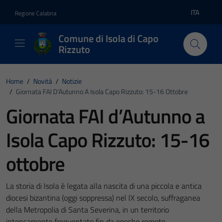
Vai ai contenuti
Vai al footer
ITA
Regione Calabria
Lingua atti
Comune di Isola di Capo
Rizzuto
Home
/
Novità
/
Notizie
/
Giornata FAI D’Autunno A Isola Capo Rizzuto: 15-16 Ottobre
Giornata FAI d’Autunno a
Isola Capo Rizzuto: 15-16
ottobre
La storia di Isola è legata alla nascita di una piccola e antica
diocesi bizantina (oggi soppressa) nel IX secolo, suffraganea
della Metropolia di Santa Severina, in un territorio
intensamente frequentato fin da epoche remote.