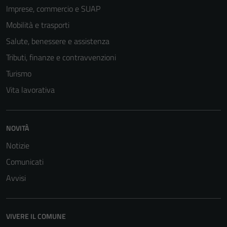
essere
Imprese, commercio e SUAP
disabilitati.
Mobilità e trasporti
Questi cookie
Salute, benessere e assistenza
non raccolgono
informazioni
Tributi, finanze e contravvenzioni
personali.
Turismo
Vita lavorativa
Terze parti
Questi cookie
NOVITÀ
sono
impostati da
Notizie
una serie di
Comunicati
servizi esterni
(si veda la
Avvisi
Cookie policy
estesa per i
dettagli) e
VIVERE IL COMUNE
possono