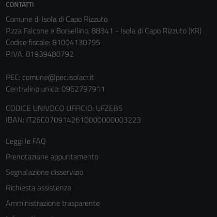
Questi cookie
CONTATTI
non raccolgono
Comune di Isola di Capo Rizzuto
informazioni
P.zza Falcone e Borsellino, 88841 - Isola di Capo Rizzuto (KR)
personali.
Codice fiscale: 81004130795
P.IVA: 01939480792
Terze parti
PEC:
comune@pec.isolacr.it
Questi cookie
Centralino unico: 0962797911
sono
impostati da
CODICE UNIVOCO UFFICIO: UFZEB5
una serie di
IBAN: IT26C0709142610000000003223
servizi esterni
Leggi le FAQ
(si veda la
Cookie policy
Prenotazione appuntamento
estesa per i
Segnalazione disservizio
dettagli) e
Richiesta assistenza
possono
essere
Amministrazione trasparente
utilizzati