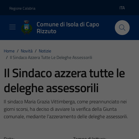
Vai ai contenuti
Vai al footer
ITA
Regione Calabria
Lingua atti
Comune di Isola di Capo
Rizzuto
Home
/
Novità
/
Notizie
/
Il Sindaco Azzera Tutte Le Deleghe Assessorili
Il Sindaco azzera tutte le
deleghe assessorili
Il sindaco Maria Grazia Vittimberga, come preannunciato nei
giorni scorsi, ha deciso di avviare la verifica della Giunta
comunale, mediante l'azzeramento delle deleghe assessorili.
Data:
Tempo di lettura: