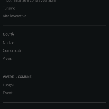
Tributi, finanze e contravvenzioni
Turismo
Vita lavorativa
NOVITÀ
Notizie
Comunicati
Tecnici
Avvisi
Questi cookie
sono necessari
per il
VIVERE IL COMUNE
funzionamento
Luoghi
del sito e non
Eventi
possono
essere
disabilitati.