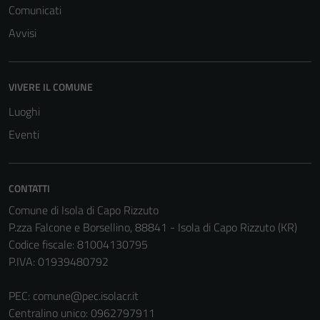
Comunicati
Avvisi
VIVERE IL COMUNE
Tecnici
Luoghi
Questi cookie
Eventi
sono necessari
per il
funzionamento
del sito e non
CONTATTI
possono
Comune di Isola di Capo Rizzuto
essere
P.zza Falcone e Borsellino, 88841 - Isola di Capo Rizzuto (KR)
disabilitati.
Codice fiscale: 81004130795
Questi cookie
P.IVA: 01939480792
non raccolgono
informazioni
PEC:
comune@pec.isolacr.it
personali.
Centralino unico: 0962797911