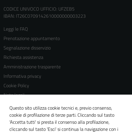
CODICE UNIVOCO UFFICIO: UFZEB5
Terze parti
IBAN: IT26C0709142610000000003223
Questi cookie
Leggi le FAQ
sono
impostati da
Prenotazione appuntamento
una serie di
Segnalazione disservizio
servizi esterni
Richiesta assistenza
(si veda la
Cookie policy
Amministrazione trasparente
estesa per i
Informativa privacy
dettagli) e
Cookie Policy
possono
essere
Note legali
utilizzati
Obiettivi di accessibilità
Questo sito utilizza cookie tecnici e, previo consenso,
anche per la
Dichiarazione di accessibilità
cookie di profilazione di terze parti. Cliccando sul tasto
profilazione.
'Accetta tutti' si presta il consenso alla profilazione,
La
Piano di miglioramento del sito
cliccando sul tasto 'Esci' si continua la navigazione con i
disabilitazione