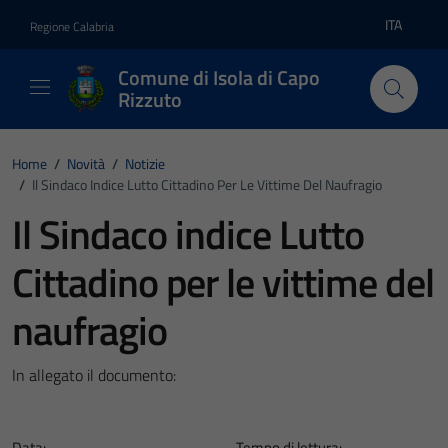
Vai ai contenuti
Vai al footer
ITA
Regione Calabria
Lingua atti
Comune di Isola di Capo
Rizzuto
Home
/
Novità
/
Notizie
/
Il Sindaco Indice Lutto Cittadino Per Le Vittime Del Naufragio
Il Sindaco indice Lutto
Cittadino per le vittime del
naufragio
In allegato il documento:
Data:
Tempo di lettura: