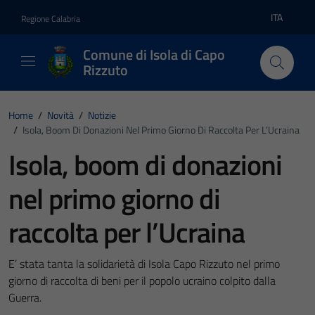
Vai ai contenuti
Vai al footer
ITA
Regione Calabria
Lingua atti
Comune di Isola di Capo
Rizzuto
Home
/
Novità
/
Notizie
/
Isola, Boom Di Donazioni Nel Primo Giorno Di Raccolta Per L’Ucraina
Isola, boom di donazioni
nel primo giorno di
raccolta per l’Ucraina
E’ stata tanta la solidarietà di Isola Capo Rizzuto nel primo
giorno di raccolta di beni per il popolo ucraino colpito dalla
Guerra.