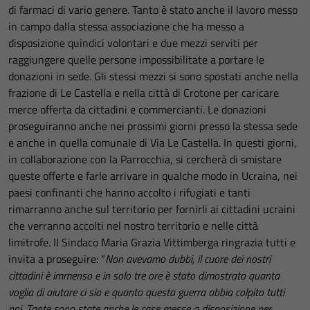
di farmaci di vario genere. Tanto è stato anche il lavoro messo
in campo dalla stessa associazione che ha messo a
disposizione quindici volontari e due mezzi serviti per
raggiungere quelle persone impossibilitate a portare le
donazioni in sede. Gli stessi mezzi si sono spostati anche nella
frazione di Le Castella e nella città di Crotone per caricare
merce offerta da cittadini e commercianti. Le donazioni
proseguiranno anche nei prossimi giorni presso la stessa sede
e anche in quella comunale di Via Le Castella. In questi giorni,
in collaborazione con la Parrocchia, si cercherà di smistare
queste offerte e farle arrivare in qualche modo in Ucraina, nei
paesi confinanti che hanno accolto i rifugiati e tanti
rimarranno anche sul territorio per fornirli ai cittadini ucraini
che verranno accolti nel nostro territorio e nelle città
limitrofe. Il Sindaco Maria Grazia Vittimberga ringrazia tutti e
invita a proseguire: “
Non avevamo dubbi, il cuore dei nostri
cittadini è immenso e in solo tre ore è stato dimostrato quanta
voglia di aiutare ci sia e quanto questa guerra abbia colpito tutti
noi. Tante sono state anche le case messe a disposizione per