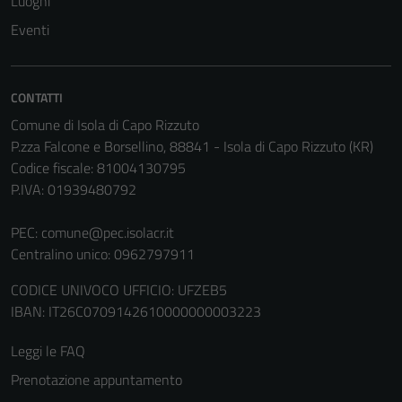
Luoghi
essere
disabilitati.
Eventi
Questi cookie
non raccolgono
informazioni
CONTATTI
personali.
Comune di Isola di Capo Rizzuto
P.zza Falcone e Borsellino, 88841 - Isola di Capo Rizzuto (KR)
Codice fiscale: 81004130795
Terze parti
P.IVA: 01939480792
Questi cookie
sono
PEC:
comune@pec.isolacr.it
impostati da
Centralino unico: 0962797911
una serie di
servizi esterni
CODICE UNIVOCO UFFICIO: UFZEB5
(si veda la
IBAN: IT26C0709142610000000003223
Cookie policy
Leggi le FAQ
estesa per i
dettagli) e
Prenotazione appuntamento
possono