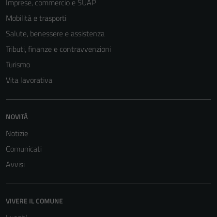
Imprese, commercio e SUAP
Mobilità e trasporti
Salute, benessere e assistenza
Tributi, finanze e contravvenzioni
Turismo
Vita lavorativa
NOVITÀ
Notizie
Tecnici
Comunicati
Questi cookie
sono necessari
Avvisi
per il
funzionamento
del sito e non
VIVERE IL COMUNE
possono