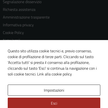
Segnalazione disservizio
essere
Richiesta assistenza
utilizzati
anche per la
Amministrazione trasparente
profilazione.
Informativa privacy
La
Cookie Policy
disabilitazione
di questi
Note legali
cookies può
Obiettivi di accessibilità
peggiore la
Questo sito utilizza cookie tecnici e, previo consenso,
Dichiarazione di accessibilità
navigazione e
cookie di profilazione di terze parti. Cliccando sul tasto
la fruizione
'Accetta tutti' si presta il consenso alla profilazione,
Piano di miglioramento del sito
delle
cliccando sul tasto 'Esci' si continua la navigazione con i
Whistleblowing
funzionalità
soli cookie tecnici.
Link alla cookie policy
del sito.
Area Privata
Media policy
Impostazioni
Experience
In order for
Esci