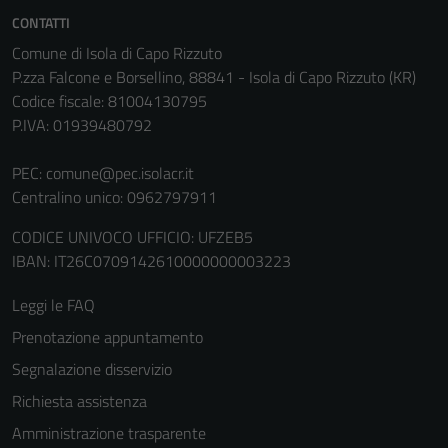
impostati da
CONTATTI
una serie di
Comune di Isola di Capo Rizzuto
servizi esterni
P.zza Falcone e Borsellino, 88841 - Isola di Capo Rizzuto (KR)
(si veda la
Codice fiscale: 81004130795
Cookie policy
P.IVA: 01939480792
estesa per i
dettagli) e
PEC:
comune@pec.isolacr.it
possono
Centralino unico: 0962797911
essere
utilizzati
CODICE UNIVOCO UFFICIO: UFZEB5
anche per la
IBAN: IT26C0709142610000000003223
profilazione.
La
Leggi le FAQ
disabilitazione
Prenotazione appuntamento
di questi
cookies può
Segnalazione disservizio
peggiore la
Richiesta assistenza
navigazione e
Amministrazione trasparente
la fruizione