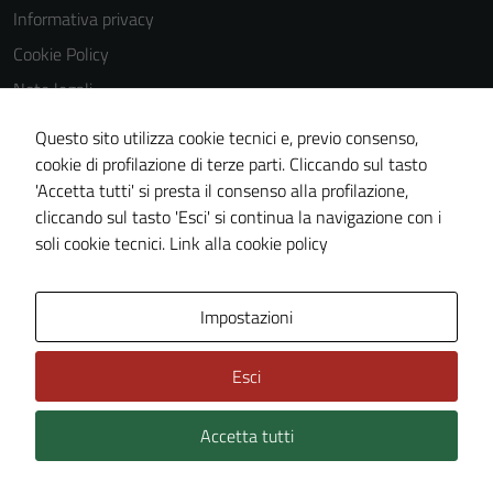
delle
Informativa privacy
funzionalità
Cookie Policy
del sito.
Note legali
Obiettivi di accessibilità
Questo sito utilizza cookie tecnici e, previo consenso,
Experience
Dichiarazione di accessibilità
cookie di profilazione di terze parti. Cliccando sul tasto
In order for
'Accetta tutti' si presta il consenso alla profilazione,
Piano di miglioramento del sito
our website
cliccando sul tasto 'Esci' si continua la navigazione con i
to perform
Whistleblowing
soli cookie tecnici.
Link alla cookie policy
as well as
possible
during your
Area Privata
Media policy
Impostazioni
visit. If you
refuse
Esci
these
cookies,
Accetta tutti
some
Credits: ©
Technical Design s.r.l.
functionality
will