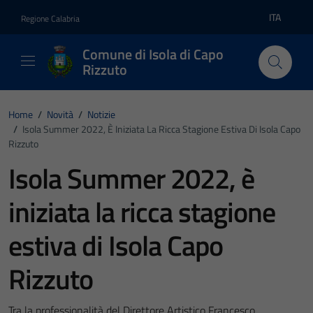
Vai ai contenuti
Vai al footer
ITA
Regione Calabria
Lingua atti
Comune di Isola di Capo
Rizzuto
Home
/
Novità
/
Notizie
/
Isola Summer 2022, È Iniziata La Ricca Stagione Estiva Di Isola Capo
Rizzuto
Isola Summer 2022, è
iniziata la ricca stagione
estiva di Isola Capo
Rizzuto
Tra la professionalità del Direttore Artistico Francesco