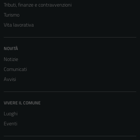
Tributi, finanze e contravvenzioni
Tecnici
Questi cookie
Turismo
sono necessari
Vita lavorativa
per il
funzionamento
del sito e non
NOVITÀ
possono
essere
Notizie
disabilitati.
Comunicati
Questi cookie
Avvisi
non raccolgono
informazioni
personali.
VIVERE IL COMUNE
Luoghi
Terze parti
Eventi
Questi cookie
sono