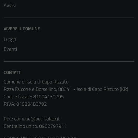
Avvisi
VIVERE IL COMUNE
Tecnici
Luoghi
Questi cookie
Eventi
sono necessari
per il
funzionamento
CONTATTI
del sito e non
Comune di Isola di Capo Rizzuto
possono
P.zza Falcone e Borsellino, 88841 - Isola di Capo Rizzuto (KR)
essere
Codice fiscale: 81004130795
disabilitati.
P.IVA: 01939480792
Questi cookie
non raccolgono
PEC:
comune@pec.isolacr.it
informazioni
Centralino unico: 0962797911
personali.