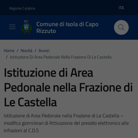
Vai ai contenuti
Vai al footer
ITA
Regione Calabria
Lingua atti
Comune di Isola di Capo
Rizzuto
Home
/
Novità
/
Avvisi
/
Istituzione Di Area Pedonale Nella Frazione Di Le Castella
Istituzione di Area
Pedonale nella Frazione di
Le Castella
Istituzione di Area Pedonale nella Frazione di Le Castella –
modifica giorni/orari di Attivazione del presidio elettronico alle
infrazioni al C.D.S