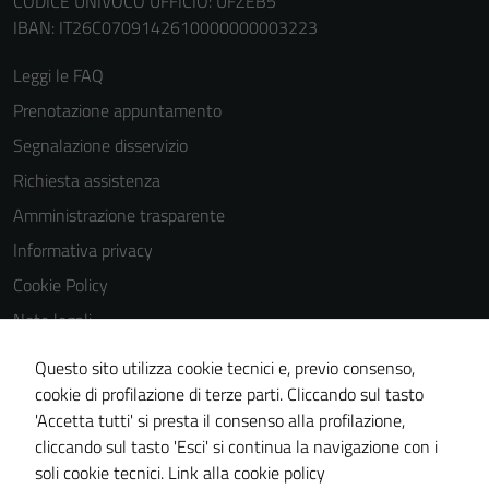
CODICE UNIVOCO UFFICIO: UFZEB5
IBAN: IT26C0709142610000000003223
Terze parti
Questi cookie
Leggi le FAQ
sono
Prenotazione appuntamento
impostati da
Segnalazione disservizio
una serie di
servizi esterni
Richiesta assistenza
(si veda la
Amministrazione trasparente
Cookie policy
Informativa privacy
estesa per i
dettagli) e
Cookie Policy
possono
Note legali
essere
Obiettivi di accessibilità
utilizzati
Questo sito utilizza cookie tecnici e, previo consenso,
anche per la
Dichiarazione di accessibilità
cookie di profilazione di terze parti. Cliccando sul tasto
profilazione.
'Accetta tutti' si presta il consenso alla profilazione,
Piano di miglioramento del sito
La
cliccando sul tasto 'Esci' si continua la navigazione con i
Whistleblowing
disabilitazione
soli cookie tecnici.
Link alla cookie policy
di questi