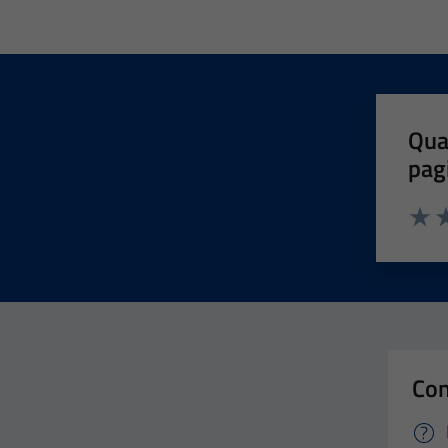
Qua
pag
Valut
Va
Con