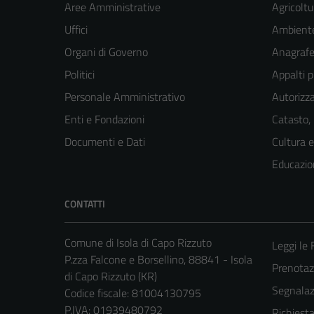
Aree Amministrative
Agricoltu
Uffici
Ambient
Organi di Governo
Anagrafe 
Politici
Appalti p
Personale Amministrativo
Autorizza
Enti e Fondazioni
Catasto,
Documenti e Dati
Cultura 
Educazio
CONTATTI
Comune di Isola di Capo Rizzuto
Leggi le
P.zza Falcone e Borsellino, 88841 - Isola
Prenota
di Capo Rizzuto (KR)
Segnalazi
Codice fiscale: 81004130795
P.IVA: 01939480792
Richiest