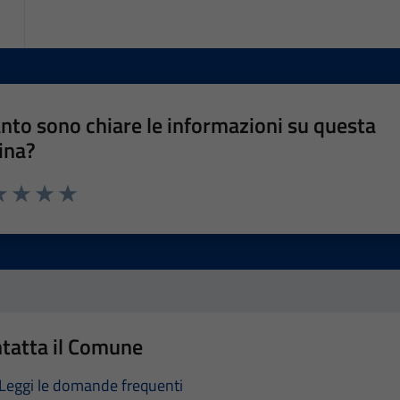
nto sono chiare le informazioni su questa
ina?
a 1 stelle su 5
luta 2 stelle su 5
Valuta 3 stelle su 5
Valuta 4 stelle su 5
Valuta 5 stelle su 5
tatta il Comune
Leggi le domande frequenti