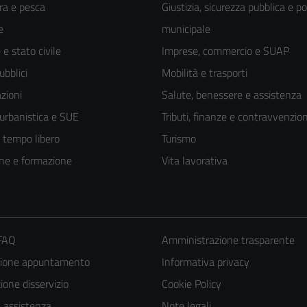
ra e pesca
Giustizia, sicurezza pubblica e po
e
municipale
e stato civile
Imprese, commercio e SUAP
ubblici
Mobilità e trasporti
zioni
Salute, benessere e assistenza
 urbanistica e SUE
Tributi, finanze e contravvenzion
e tempo libero
Turismo
ne e formazione
Vita lavorativa
 FAQ
Amministrazione trasparente
zione appuntamento
Informativa privacy
one disservizio
Cookie Policy
a assistenza
Note legali