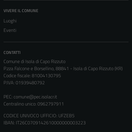
Terze parti
Questi cookie
VIVERE IL COMUNE
sono
Luoghi
impostati da
Eventi
una serie di
servizi esterni
(si veda la
CONTATTI
Cookie policy
estesa per i
Comune di Isola di Capo Rizzuto
dettagli) e
P.zza Falcone e Borsellino, 88841 - Isola di Capo Rizzuto (KR)
possono
Codice fiscale: 81004130795
essere
P.IVA: 01939480792
utilizzati
anche per la
PEC:
comune@pec.isolacr.it
profilazione.
Centralino unico: 0962797911
La
CODICE UNIVOCO UFFICIO: UFZEB5
disabilitazione
IBAN: IT26C0709142610000000003223
di questi
cookies può