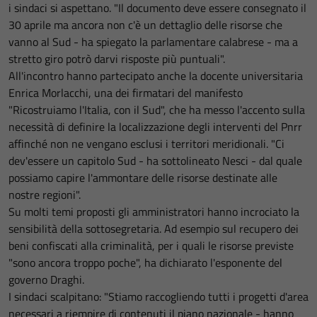
i sindaci si aspettano. "Il documento deve essere consegnato il
30 aprile ma ancora non c'è un dettaglio delle risorse che
vanno al Sud - ha spiegato la parlamentare calabrese - ma a
stretto giro potrò darvi risposte più puntuali".
All'incontro hanno partecipato anche la docente universitaria
Enrica Morlacchi, una dei firmatari del manifesto
"Ricostruiamo l'Italia, con il Sud", che ha messo l'accento sulla
necessità di definire la localizzazione degli interventi del Pnrr
affinché non ne vengano esclusi i territori meridionali. "Ci
dev'essere un capitolo Sud - ha sottolineato Nesci - dal quale
possiamo capire l'ammontare delle risorse destinate alle
nostre regioni".
Su molti temi proposti gli amministratori hanno incrociato la
sensibilità della sottosegretaria. Ad esempio sul recupero dei
beni confiscati alla criminalità, per i quali le risorse previste
"sono ancora troppo poche", ha dichiarato l'esponente del
governo Draghi.
I sindaci scalpitano: "Stiamo raccogliendo tutti i progetti d'area
necessari a riempire di contenuti il piano nazionale - hanno