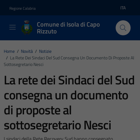
Vai ai contenuti
Vai al footer
ITA
Regione Calabria
Lingua atti
Comune di Isola di Capo
Rizzuto
Home
/
Novità
/
Notizie
/
La Rete Dei Sindaci Del Sud Consegna Un Documento Di Proposte Al
Sottosegretario Nesci
La rete dei Sindaci del Sud
consegna un documento
di proposte al
sottosegretario Nesci
I sindaci della Rete Recovery Sud hanno consegnato