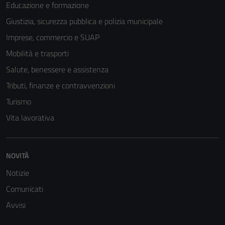
Educazione e formazione
Giustizia, sicurezza pubblica e polizia municipale
Imprese, commercio e SUAP
Tecnici
Mobilità e trasporti
Questi cookie
Salute, benessere e assistenza
sono necessari
Tributi, finanze e contravvenzioni
per il
funzionamento
Turismo
del sito e non
Vita lavorativa
possono
essere
disabilitati.
NOVITÀ
Questi cookie
non raccolgono
Notizie
informazioni
Comunicati
personali.
Avvisi