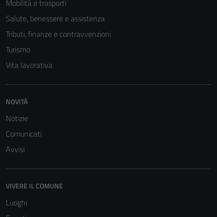
Mobilità e trasporti
Salute, benessere e assistenza
Tributi, finanze e contravvenzioni
Turismo
Vita lavorativa
NOVITÀ
Notizie
Tecnici
Comunicati
Questi cookie
Avvisi
sono necessari
per il
funzionamento
VIVERE IL COMUNE
del sito e non
possono
Luoghi
essere