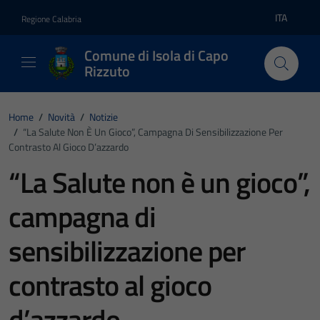
Vai ai contenuti
Vai al footer
ITA
Regione Calabria
Lingua atti
Comune di Isola di Capo
Rizzuto
Home
/
Novità
/
Notizie
/
“La Salute Non È Un Gioco”, Campagna Di Sensibilizzazione Per
Contrasto Al Gioco D’azzardo
“La Salute non è un gioco”,
campagna di
sensibilizzazione per
contrasto al gioco
d’azzardo