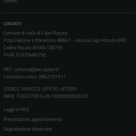
Eventi
disabilitati.
Questi cookie
non raccolgono
CONTATTI
informazioni
Comune di Isola di Capo Rizzuto
personali.
P.zza Falcone e Borsellino, 88841 - Isola di Capo Rizzuto (KR)
Codice fiscale: 81004130795
P.IVA: 01939480792
Terze parti
Questi cookie
PEC:
comune@pec.isolacr.it
sono
Centralino unico: 0962797911
impostati da
una serie di
CODICE UNIVOCO UFFICIO: UFZEB5
servizi esterni
IBAN: IT26C0709142610000000003223
(si veda la
Cookie policy
Leggi le FAQ
estesa per i
Prenotazione appuntamento
dettagli) e
Segnalazione disservizio
possono