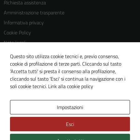
essere
Richiesta assistenza
utilizzati
Amministrazione trasparente
anche per la
Informativa privacy
profilazione.
La
Cookie Policy
disabilitazione
Note legali
di questi
Obiettivi di accessibilità
cookies può
Questo sito utilizza cookie tecnici e, previo consenso,
peggiore la
Dichiarazione di accessibilità
cookie di profilazione di terze parti. Cliccando sul tasto
navigazione e
'Accetta tutti' si presta il consenso alla profilazione,
Piano di miglioramento del sito
la fruizione
cliccando sul tasto 'Esci' si continua la navigazione con i
Whistleblowing
delle
soli cookie tecnici.
Link alla cookie policy
funzionalità
del sito.
Area Privata
Media policy
Impostazioni
Experience
Esci
In order for
our website