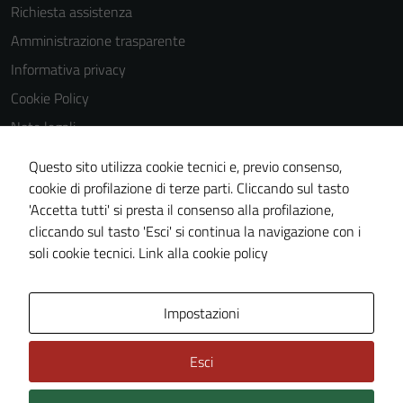
sono
Richiesta assistenza
impostati da
Amministrazione trasparente
una serie di
Informativa privacy
servizi esterni
(si veda la
Cookie Policy
Cookie policy
Note legali
estesa per i
Obiettivi di accessibilità
dettagli) e
Questo sito utilizza cookie tecnici e, previo consenso,
possono
Dichiarazione di accessibilità
cookie di profilazione di terze parti. Cliccando sul tasto
essere
'Accetta tutti' si presta il consenso alla profilazione,
Piano di miglioramento del sito
utilizzati
cliccando sul tasto 'Esci' si continua la navigazione con i
Whistleblowing
anche per la
soli cookie tecnici.
Link alla cookie policy
profilazione.
La
Area Privata
Media policy
disabilitazione
Impostazioni
di questi
cookies può
Esci
peggiore la
navigazione e