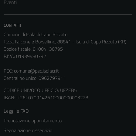
Eventi
Tecnici
Questi cookie
CONTATTI
sono necessari
Comune di Isola di Capo Rizzuto
per il
P.zza Falcone e Borsellino, 88841 - Isola di Capo Rizzuto (KR)
funzionamento
Codice fiscale: 81004130795
del sito e non
P.IVA: 01939480792
possono
essere
PEC:
comune@pec.isolacr.it
disabilitati.
Centralino unico: 0962797911
Questi cookie
non raccolgono
CODICE UNIVOCO UFFICIO: UFZEB5
informazioni
IBAN: IT26C0709142610000000003223
personali.
Leggi le FAQ
Prenotazione appuntamento
Terze parti
Segnalazione disservizio
Questi cookie