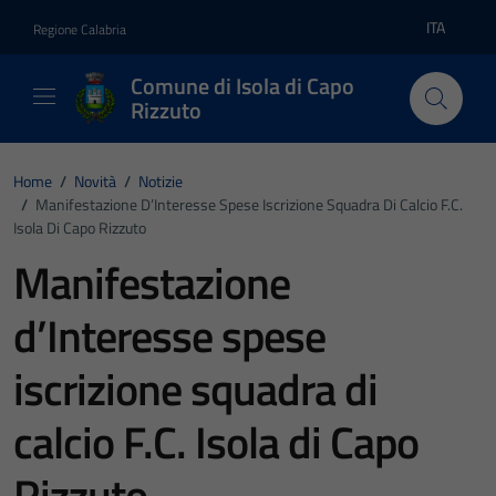
Vai ai contenuti
Vai al footer
ITA
Regione Calabria
Lingua atti
Comune di Isola di Capo
Rizzuto
Home
/
Novità
/
Notizie
/
Manifestazione D’Interesse Spese Iscrizione Squadra Di Calcio F.C.
Isola Di Capo Rizzuto
Manifestazione
d’Interesse spese
iscrizione squadra di
calcio F.C. Isola di Capo
Rizzuto