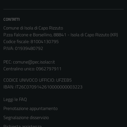
sono
impostati da
una serie di
CONTATTI
servizi esterni
Comune di Isola di Capo Rizzuto
(si veda la
P.zza Falcone e Borsellino, 88841 - Isola di Capo Rizzuto (KR)
Cookie policy
Codice fiscale: 81004130795
estesa per i
P.IVA: 01939480792
dettagli) e
possono
PEC:
comune@pec.isolacr.it
essere
Centralino unico: 0962797911
utilizzati
anche per la
CODICE UNIVOCO UFFICIO: UFZEB5
profilazione.
IBAN: IT26C0709142610000000003223
La
disabilitazione
Leggi le FAQ
di questi
Prenotazione appuntamento
cookies può
peggiore la
Segnalazione disservizio
navigazione e
Richiesta assistenza