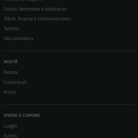
Salute, benessere e assistenza
Tecnici
Tributi, finanze e contravvenzioni
Questi cookie
sono necessari
Turismo
per il
Vita lavorativa
funzionamento
del sito e non
possono
NOVITÀ
essere
Notizie
disabilitati.
Questi cookie
Comunicati
non raccolgono
Avvisi
informazioni
personali.
VIVERE IL COMUNE
Terze parti
Luoghi
Questi cookie
Eventi