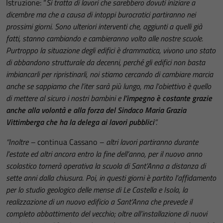
Istruzione: “
Si tratta di lavori che sarebbero dovuti iniziare a
dicembre ma che a causa di intoppi burocratici partiranno nei
prossimi giorni. Sono ulteriori interventi che, aggiunti a quelli già
fatti, stanno cambiando e cambieranno volto alle nostre scuole.
Purtroppo la situazione degli edifici è drammatica, vivono uno stato
di abbandono strutturale da decenni, perché gli edifici non basta
imbiancarli per ripristinarli, noi stiamo cercando di cambiare marcia
anche se sappiamo che l’iter sarà più lungo, ma l’obiettivo è quello
di mettere al sicuro i nostri bambini e
l’impegno è costante grazie
anche alla volontà e alla forza del Sindaco Maria Grazia
Vittimberga che ha la delega ai lavori pubblici
”.
“Inoltre –
continua Cassano
– altri lavori partiranno durante
l’estate ed altri ancora entro la fine dell’anno, per il nuovo anno
scolastico tornerà operativa la scuola di Sant’Anna a distanza di
sette anni dalla chiusura. Poi, in questi giorni è partito l’affidamento
per lo studio geologico delle mense di Le Castella e Isola, la
realizzazione di un nuovo edificio a Sant’Anna che prevede il
completo abbattimento del vecchio; oltre all’installazione di nuovi