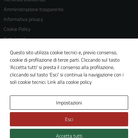
la fruizione
Amministrazione trasparente
delle
funzionalità
Informativa privacy
del sito.
Cookie Policy
Note legali
Experience
Obiettivi di accessibilità
Questo sito utilizza cookie tecnici e, previo consenso,
In order for
Dichiarazione di accessibilità
cookie di profilazione di terze parti. Cliccando sul tasto
our website
'Accetta tutti' si presta il consenso alla profilazione,
Piano di miglioramento del sito
to perform
cliccando sul tasto 'Esci' si continua la navigazione con i
as well as
Whistleblowing
soli cookie tecnici.
Link alla cookie policy
possible
during your
visit. If you
Area Privata
Media policy
Impostazioni
refuse
these
Esci
cookies,
some
Accetta tutti
Credits: ©
Technical Design s.r.l.
functionality