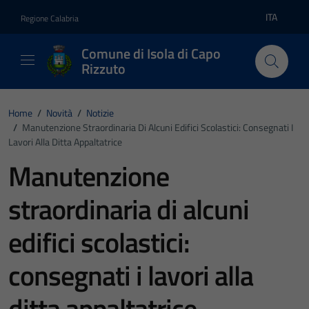
Vai ai contenuti
Vai al footer
ITA
Regione Calabria
Lingua atti
Comune di Isola di Capo
Rizzuto
Home
/
Novità
/
Notizie
/
Manutenzione Straordinaria Di Alcuni Edifici Scolastici: Consegnati I
Lavori Alla Ditta Appaltatrice
Manutenzione
straordinaria di alcuni
edifici scolastici:
consegnati i lavori alla
ditta appaltatrice