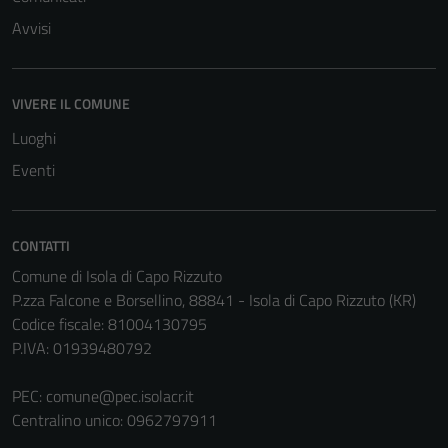
Avvisi
VIVERE IL COMUNE
Luoghi
Eventi
CONTATTI
Comune di Isola di Capo Rizzuto
P.zza Falcone e Borsellino, 88841 - Isola di Capo Rizzuto (KR)
Codice fiscale: 81004130795
P.IVA: 01939480792
Tecnici
Questi cookie
PEC:
comune@pec.isolacr.it
sono necessari
Centralino unico: 0962797911
per il