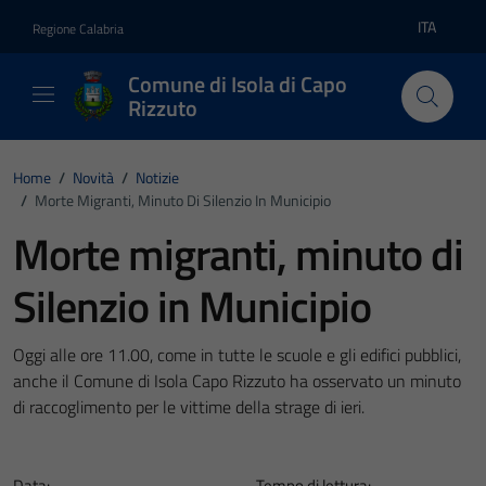
Vai ai contenuti
Vai al footer
ITA
Regione Calabria
Lingua atti
Comune di Isola di Capo
Rizzuto
Home
/
Novità
/
Notizie
/
Morte Migranti, Minuto Di Silenzio In Municipio
Morte migranti, minuto di
Silenzio in Municipio
Oggi alle ore 11.00, come in tutte le scuole e gli edifici pubblici,
anche il Comune di Isola Capo Rizzuto ha osservato un minuto
di raccoglimento per le vittime della strage di ieri.
Data:
Tempo di lettura: