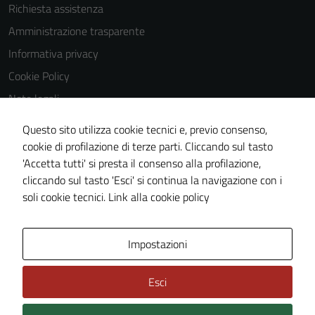
Richiesta assistenza
disabilitati.
Questi cookie
Amministrazione trasparente
non raccolgono
Informativa privacy
informazioni
Cookie Policy
personali.
Note legali
Obiettivi di accessibilità
Questo sito utilizza cookie tecnici e, previo consenso,
Terze parti
Dichiarazione di accessibilità
cookie di profilazione di terze parti. Cliccando sul tasto
Questi cookie
'Accetta tutti' si presta il consenso alla profilazione,
sono
Piano di miglioramento del sito
cliccando sul tasto 'Esci' si continua la navigazione con i
impostati da
Whistleblowing
soli cookie tecnici.
Link alla cookie policy
una serie di
servizi esterni
(si veda la
Area Privata
Media policy
Impostazioni
Cookie policy
estesa per i
Esci
dettagli) e
possono