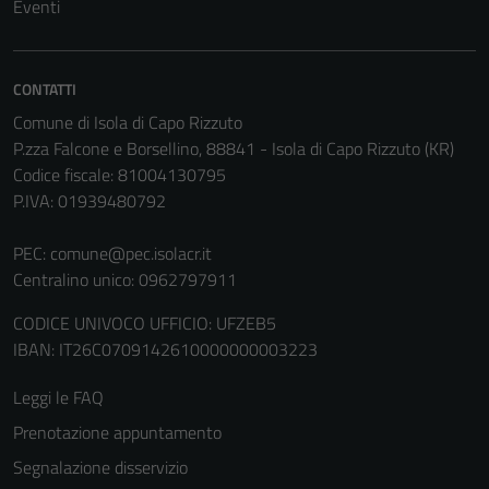
Eventi
CONTATTI
Comune di Isola di Capo Rizzuto
P.zza Falcone e Borsellino, 88841 - Isola di Capo Rizzuto (KR)
Codice fiscale: 81004130795
P.IVA: 01939480792
PEC:
comune@pec.isolacr.it
Centralino unico: 0962797911
Tecnici
CODICE UNIVOCO UFFICIO: UFZEB5
Questi cookie
IBAN: IT26C0709142610000000003223
sono necessari
per il
Leggi le FAQ
funzionamento
del sito e non
Prenotazione appuntamento
possono
Segnalazione disservizio
essere