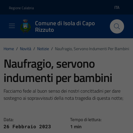
Vai ai contenuti
Vai al footer
ITA
Regione Calabria
Lingua atti
Comune di Isola di Capo
Rizzuto
Home
/
Novità
/
Notizie
/
Naufragio, Servono Indumenti Per Bambini
Naufragio, servono
indumenti per bambini
Facciamo fede al buon senso dei nostri concittadini per dare
sostegno ai sopravvissuti della nota tragedia di questa notte;
Data:
Tempo di lettura:
1 min
26 Febbraio 2023