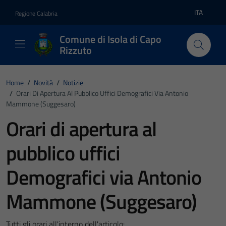
Vai ai contenuti
Vai al footer
ITA
Regione Calabria
Lingua atti
Comune di Isola di Capo
Rizzuto
Home
/
Novità
/
Notizie
/
Orari Di Apertura Al Pubblico Uffici Demografici Via Antonio
Mammone (Suggesaro)
Orari di apertura al
pubblico uffici
Demografici via Antonio
Mammone (Suggesaro)
Tutti gli orari all'interno dell'articolo: