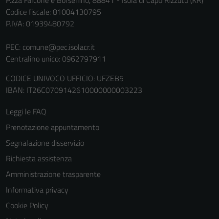
P.zza Falcone e Borsellino, 88841 - Isola di Capo Rizzuto (KR)
informazioni
Codice fiscale: 81004130795
personali.
P.IVA: 01939480792
PEC:
comune@pec.isolacr.it
Terze parti
Centralino unico: 0962797911
Questi cookie
CODICE UNIVOCO UFFICIO: UFZEB5
sono
IBAN: IT26C0709142610000000003223
impostati da
una serie di
Leggi le FAQ
servizi esterni
Prenotazione appuntamento
(si veda la
Cookie policy
Segnalazione disservizio
estesa per i
Richiesta assistenza
dettagli) e
Amministrazione trasparente
possono
essere
Informativa privacy
utilizzati
Cookie Policy
anche per la