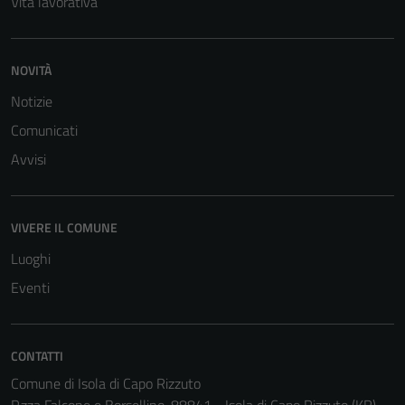
Vita lavorativa
NOVITÀ
Notizie
Comunicati
Avvisi
Tecnici
Questi cookie
VIVERE IL COMUNE
sono necessari
per il
Luoghi
funzionamento
Eventi
del sito e non
possono
essere
CONTATTI
disabilitati.
Questi cookie
Comune di Isola di Capo Rizzuto
non raccolgono