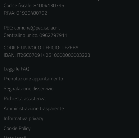
servizi esterni
Codice fiscale: 81004130795
(si veda la
P.IVA: 01939480792
Cookie policy
estesa per i
PEC:
comune@pec.isolacr.it
dettagli) e
Centralino unico: 0962797911
possono
CODICE UNIVOCO UFFICIO: UFZEB5
essere
IBAN: IT26C0709142610000000003223
utilizzati
anche per la
Leggi le FAQ
profilazione.
La
Prenotazione appuntamento
disabilitazione
Segnalazione disservizio
di questi
Richiesta assistenza
cookies può
peggiore la
Amministrazione trasparente
navigazione e
Informativa privacy
la fruizione
Cookie Policy
delle
funzionalità
Note legali