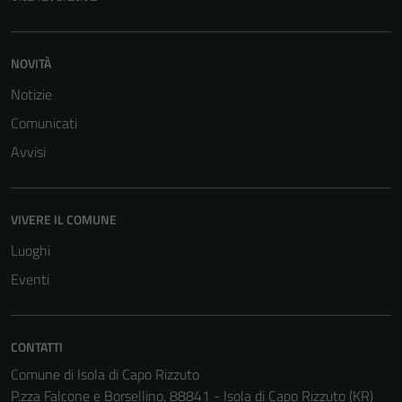
Questi cookie
sono necessari
per il
NOVITÀ
funzionamento
del sito e non
Notizie
possono
Comunicati
essere
Avvisi
disabilitati.
Questi cookie
non raccolgono
informazioni
VIVERE IL COMUNE
personali.
Luoghi
Eventi
Terze parti
Questi cookie
sono
CONTATTI
impostati da
Comune di Isola di Capo Rizzuto
una serie di
P.zza Falcone e Borsellino, 88841 - Isola di Capo Rizzuto (KR)