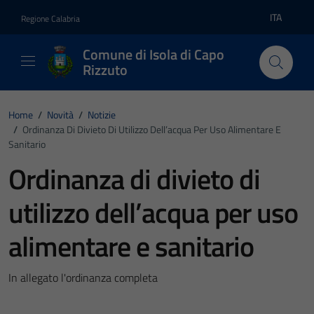
Vai ai contenuti
Vai al footer
ITA
Regione Calabria
Lingua atti
Comune di Isola di Capo
Rizzuto
Home
/
Novità
/
Notizie
/
Ordinanza Di Divieto Di Utilizzo Dell’acqua Per Uso Alimentare E
Sanitario
Ordinanza di divieto di
utilizzo dell’acqua per uso
alimentare e sanitario
In allegato l'ordinanza completa