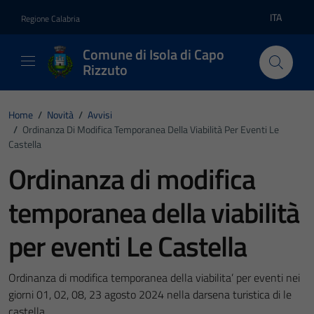
Vai ai contenuti
Vai al footer
ITA
Regione Calabria
Lingua atti
Comune di Isola di Capo
Rizzuto
Home
/
Novità
/
Avvisi
/
Ordinanza Di Modifica Temporanea Della Viabilità Per Eventi Le
Castella
Ordinanza di modifica
temporanea della viabilità
per eventi Le Castella
Ordinanza di modifica temporanea della viabilita’ per eventi nei
giorni 01, 02, 08, 23 agosto 2024 nella darsena turistica di le
castella