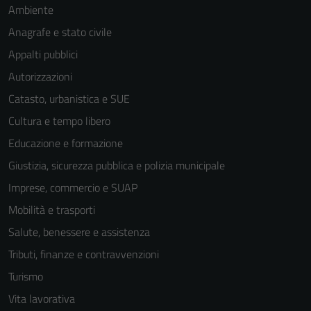
Ambiente
sono necessari
per il
Anagrafe e stato civile
funzionamento
Appalti pubblici
del sito e non
Autorizzazioni
possono
essere
Catasto, urbanistica e SUE
disabilitati.
Cultura e tempo libero
Questi cookie
Educazione e formazione
non raccolgono
informazioni
Giustizia, sicurezza pubblica e polizia municipale
personali.
Imprese, commercio e SUAP
Mobilità e trasporti
Terze parti
Salute, benessere e assistenza
Questi cookie
Tributi, finanze e contravvenzioni
sono
Turismo
impostati da
una serie di
Vita lavorativa