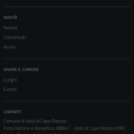
servizi esterni
(si veda la
Cookie policy
NOVITÀ
estesa per i
Notizie
dettagli) e
Comunicati
possono
essere
Avvisi
utilizzati
anche per la
profilazione.
VIVERE IL COMUNE
La
Luoghi
disabilitazione
di questi
Eventi
cookies può
peggiore la
navigazione e
CONTATTI
la fruizione
Comune di Isola di Capo Rizzuto
delle
P.zza Falcone e Borsellino, 88841 - Isola di Capo Rizzuto (KR)
funzionalità